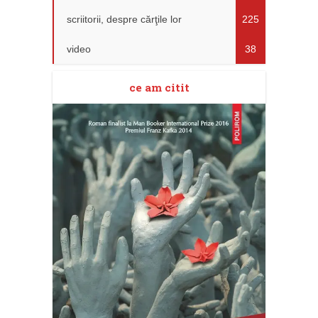
scriitorii, despre cărţile lor
225
video
38
ce am citit