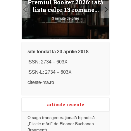
Premiul Booker 2026: iată
ile
Buc
lista celor 13 romane...
3 minute de citire
site fondat la 23 aprilie 2018
ISSN: 2734 – 603X
ISSN-L: 2734 – 603X
citeste-ma.ro
articole recente
O saga transgenerațională hipnotică:
„Fiicele mării” de Eleanor Buchanan
(fragment)