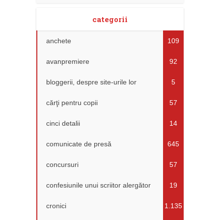
categorii
anchete
109
avanpremiere
92
bloggerii, despre site-urile lor
5
cărţi pentru copii
57
cinci detalii
14
comunicate de presă
645
concursuri
57
confesiunile unui scriitor alergător
19
cronici
1.135