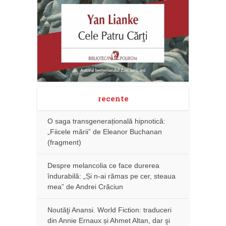
recente
O saga transgenerațională hipnotică:
„Fiicele mării” de Eleanor Buchanan
(fragment)
Despre melancolia ce face durerea
îndurabilă: „Și n-ai rămas pe cer, steaua
mea” de Andrei Crăciun
Noutăţi Anansi. World Fiction: traduceri
din Annie Ernaux și Ahmet Altan, dar şi