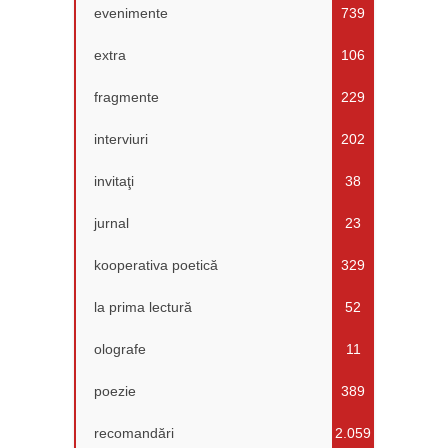
evenimente
739
extra
106
fragmente
229
interviuri
202
invitaţi
38
jurnal
23
kooperativa poetică
329
la prima lectură
52
olografe
11
poezie
389
recomandări
2.059