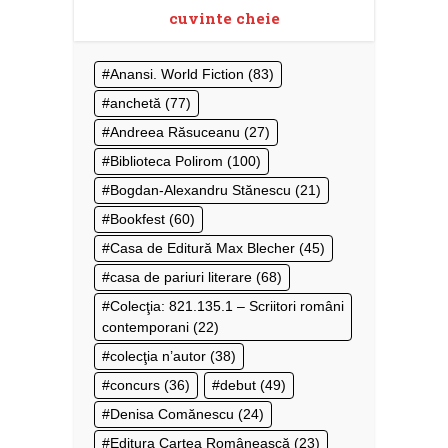
cuvinte cheie
Anansi. World Fiction
(83)
anchetă
(77)
Andreea Răsuceanu
(27)
Biblioteca Polirom
(100)
Bogdan-Alexandru Stănescu
(21)
Bookfest
(60)
Casa de Editură Max Blecher
(45)
casa de pariuri literare
(68)
Colecţia: 821.135.1 – Scriitori români
contemporani
(22)
colecţia n’autor
(38)
concurs
(36)
debut
(49)
Denisa Comănescu
(24)
Editura Cartea Românească
(23)