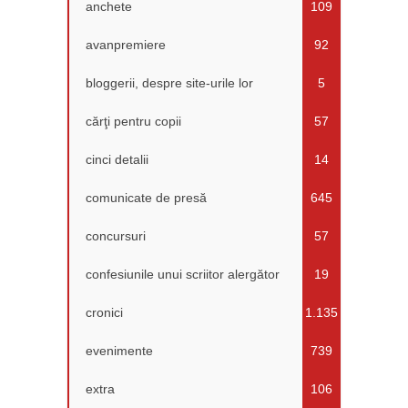
anchete
109
avanpremiere
92
bloggerii, despre site-urile lor
5
cărţi pentru copii
57
cinci detalii
14
comunicate de presă
645
concursuri
57
confesiunile unui scriitor alergător
19
cronici
1.135
evenimente
739
extra
106