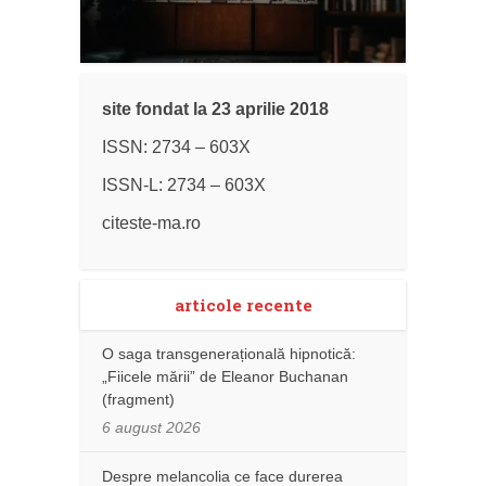
site fondat la 23 aprilie 2018
ISSN: 2734 – 603X
ISSN-L: 2734 – 603X
citeste-ma.ro
articole recente
O saga transgenerațională hipnotică:
„Fiicele mării” de Eleanor Buchanan
(fragment)
6 august 2026
Despre melancolia ce face durerea