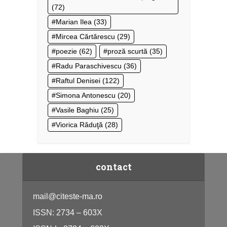
(72)
Marian Ilea
(33)
Mircea Cărtărescu
(29)
poezie
(62)
proză scurtă
(35)
Radu Paraschivescu
(36)
Raftul Denisei
(122)
Simona Antonescu
(20)
Vasile Baghiu
(25)
Viorica Răduţă
(28)
contact
mail@citeste-ma.ro
ISSN: 2734 – 603X