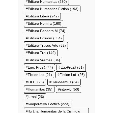
Editura Humanitas
(230)
Editura Humanitas Fiction
(193)
Editura Litera
(242)
Editura Nemira
(160)
Editura Pandora M
(74)
Editura Polirom
(594)
Editura Tracus Arte
(52)
Editura Trei
(149)
Editura Vremea
(34)
Ego. Proză
(44)
EgoProză
(51)
Fiction Ltd
(21)
Fiction Ltd.
(26)
FILIT
(23)
Gaudeamus
(34)
Humanitas
(35)
interviu
(50)
jurnal
(26)
Kooperativa Poetică
(223)
librăria Humanitas de la Cișmigiu