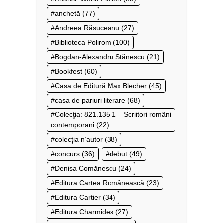
anchetă
(77)
Andreea Răsuceanu
(27)
Biblioteca Polirom
(100)
Bogdan-Alexandru Stănescu
(21)
Bookfest
(60)
Casa de Editură Max Blecher
(45)
casa de pariuri literare
(68)
Colecţia: 821.135.1 – Scriitori români
contemporani
(22)
colecţia n’autor
(38)
concurs
(36)
debut
(49)
Denisa Comănescu
(24)
Editura Cartea Românească
(23)
Editura Cartier
(34)
Editura Charmides
(27)