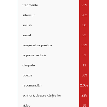
fragmente
229
interviuri
202
invitaţi
38
jurnal
23
kooperativa poetică
329
la prima lectură
52
olografe
11
poezie
389
recomandări
2.059
scriitorii, despre cărţile lor
225
video
38