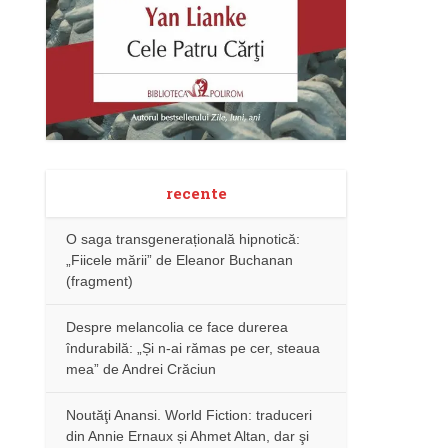
recente
O saga transgenerațională hipnotică:
„Fiicele mării” de Eleanor Buchanan
(fragment)
Despre melancolia ce face durerea
îndurabilă: „Și n-ai rămas pe cer, steaua
mea” de Andrei Crăciun
Noutăţi Anansi. World Fiction: traduceri
din Annie Ernaux și Ahmet Altan, dar şi