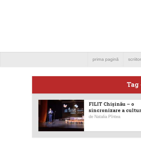
prima pagină
scriito
Tag 
FILIT Chișinău – o
Angela
sincronizare a cultur
de
Natalia Pîntea
Bucure
4