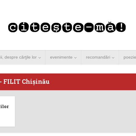
rii, despre cărţile lor
evenimente
recomandări
poezi
- FILIT Chişinău
 Merkel vine la
Concurs de reportaj
ilor
ști. Lansare de
literar pentru noile
carte şi...
generații...
 minute de citire
3 minute de citire