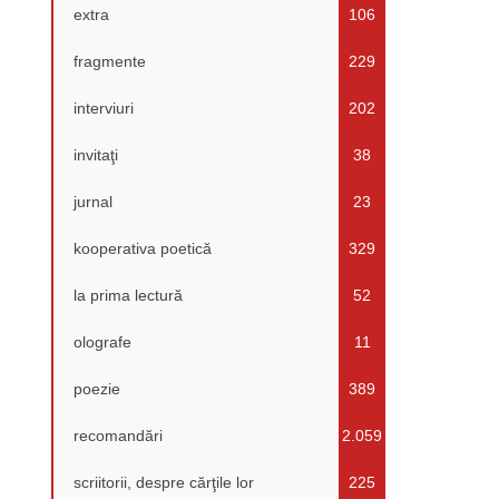
extra
106
fragmente
229
interviuri
202
invitaţi
38
jurnal
23
kooperativa poetică
329
la prima lectură
52
olografe
11
poezie
389
recomandări
2.059
scriitorii, despre cărţile lor
225