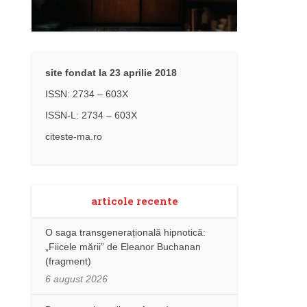
site fondat la 23 aprilie 2018
ISSN: 2734 – 603X
ISSN-L: 2734 – 603X
citeste-ma.ro
articole recente
O saga transgenerațională hipnotică:
„Fiicele mării” de Eleanor Buchanan
(fragment)
6 august 2026