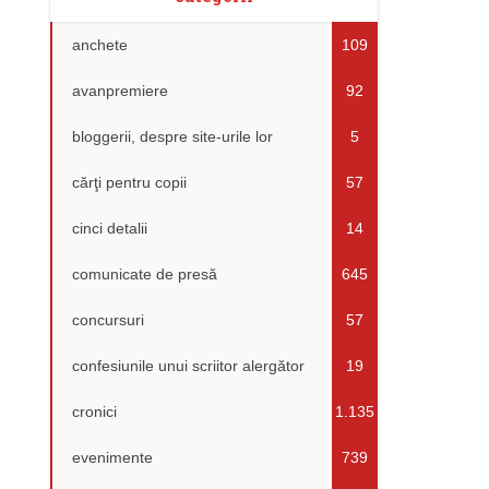
anchete
109
avanpremiere
92
bloggerii, despre site-urile lor
5
cărţi pentru copii
57
cinci detalii
14
comunicate de presă
645
concursuri
57
confesiunile unui scriitor alergător
19
cronici
1.135
evenimente
739