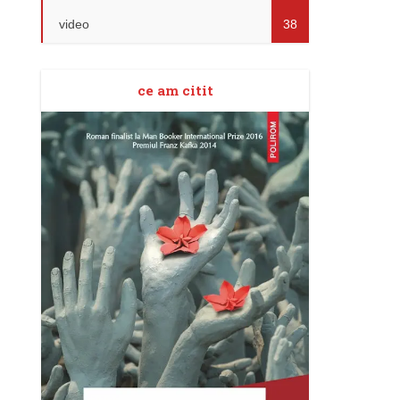
video
38
ce am citit