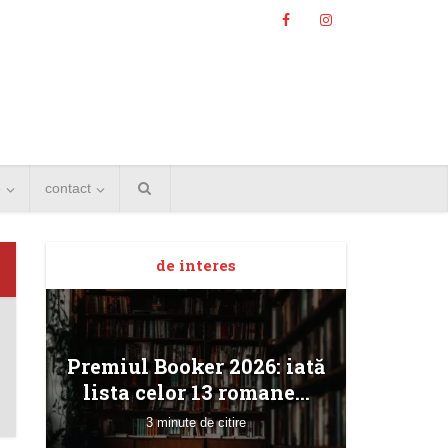
e
contact
de interes
Angela
Premiul Booker 2026: iată
Bucur
lista celor 13 romane...
3 minute de citire