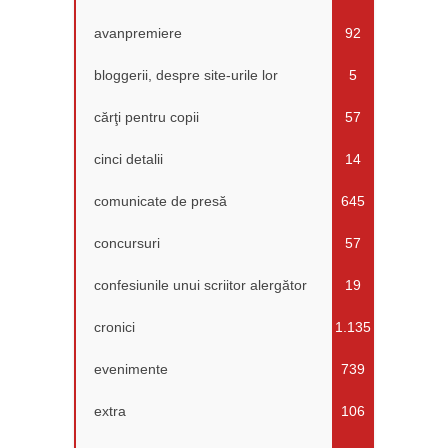
avanpremiere
92
bloggerii, despre site-urile lor
5
cărţi pentru copii
57
cinci detalii
14
comunicate de presă
645
concursuri
57
confesiunile unui scriitor alergător
19
cronici
1.135
evenimente
739
extra
106