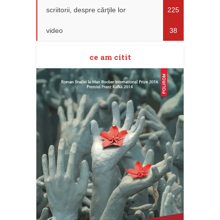
scriitorii, despre cărţile lor
225
video
38
ce am citit