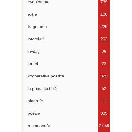
evenimente
739
extra
106
fragmente
229
interviuri
202
invitaţi
38
jurnal
23
kooperativa poetică
329
la prima lectură
52
olografe
11
poezie
389
recomandări
2.059