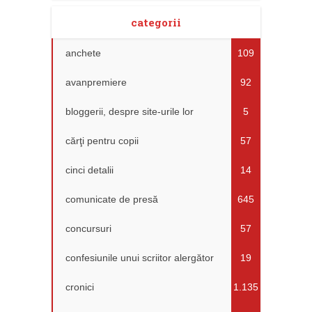
categorii
anchete
109
avanpremiere
92
bloggerii, despre site-urile lor
5
cărţi pentru copii
57
cinci detalii
14
comunicate de presă
645
concursuri
57
confesiunile unui scriitor alergător
19
cronici
1.135