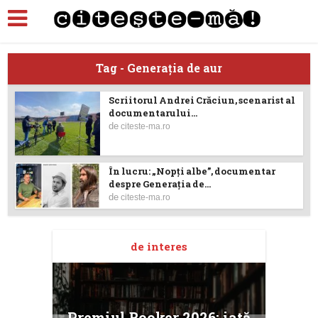
Tag - Generaţia de aur
Scriitorul Andrei Crăciun, scenarist al
documentarului...
de
citeste-ma.ro
În lucru: „Nopți albe”, documentar
despre Generaţia de...
de
citeste-ma.ro
de interes
taj
Ang
Premiul Booker 2026: iată