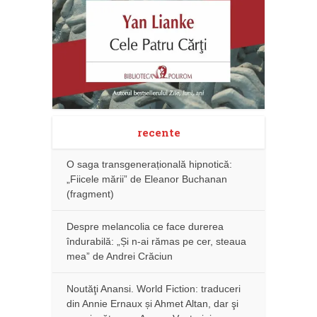
recente
O saga transgenerațională hipnotică:
„Fiicele mării” de Eleanor Buchanan
(fragment)
Despre melancolia ce face durerea
îndurabilă: „Și n-ai rămas pe cer, steaua
mea” de Andrei Crăciun
Noutăţi Anansi. World Fiction: traduceri
din Annie Ernaux și Ahmet Altan, dar şi