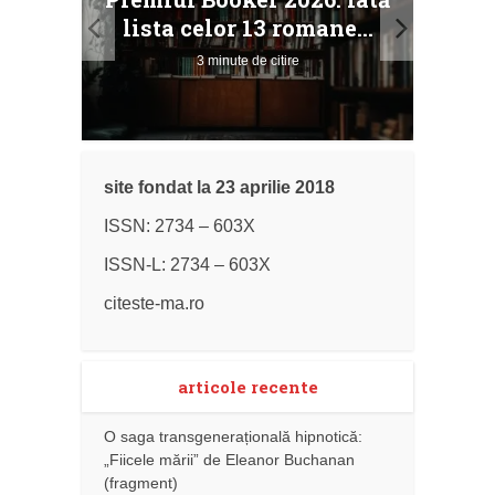
ile
Buc
lista celor 13 romane...
3 minute de citire
site fondat la 23 aprilie 2018
ISSN: 2734 – 603X
ISSN-L: 2734 – 603X
citeste-ma.ro
articole recente
O saga transgenerațională hipnotică:
„Fiicele mării” de Eleanor Buchanan
(fragment)