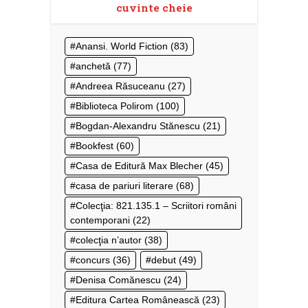
cuvinte cheie
Anansi. World Fiction
(83)
anchetă
(77)
Andreea Răsuceanu
(27)
Biblioteca Polirom
(100)
Bogdan-Alexandru Stănescu
(21)
Bookfest
(60)
Casa de Editură Max Blecher
(45)
casa de pariuri literare
(68)
Colecţia: 821.135.1 – Scriitori români
contemporani
(22)
colecţia n’autor
(38)
concurs
(36)
debut
(49)
Denisa Comănescu
(24)
Editura Cartea Românească
(23)