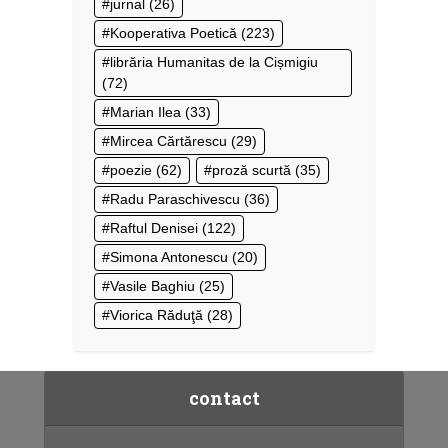
jurnal
(26)
Kooperativa Poetică
(223)
librăria Humanitas de la Cișmigiu
(72)
Marian Ilea
(33)
Mircea Cărtărescu
(29)
poezie
(62)
proză scurtă
(35)
Radu Paraschivescu
(36)
Raftul Denisei
(122)
Simona Antonescu
(20)
Vasile Baghiu
(25)
Viorica Răduţă
(28)
contact