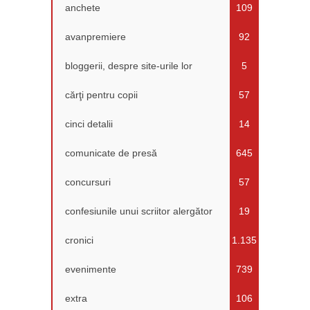
anchete
109
avanpremiere
92
bloggerii, despre site-urile lor
5
cărţi pentru copii
57
cinci detalii
14
comunicate de presă
645
concursuri
57
confesiunile unui scriitor alergător
19
cronici
1.135
evenimente
739
extra
106