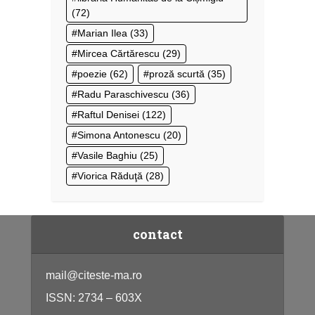
(72)
Marian Ilea
(33)
Mircea Cărtărescu
(29)
poezie
(62)
proză scurtă
(35)
Radu Paraschivescu
(36)
Raftul Denisei
(122)
Simona Antonescu
(20)
Vasile Baghiu
(25)
Viorica Răduţă
(28)
contact
mail@citeste-ma.ro
ISSN: 2734 – 603X