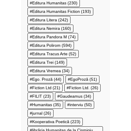
Editura Humanitas
(230)
Editura Humanitas Fiction
(193)
Editura Litera
(242)
Editura Nemira
(160)
Editura Pandora M
(74)
Editura Polirom
(594)
Editura Tracus Arte
(52)
Editura Trei
(149)
Editura Vremea
(34)
Ego. Proză
(44)
EgoProză
(51)
Fiction Ltd
(21)
Fiction Ltd.
(26)
FILIT
(23)
Gaudeamus
(34)
Humanitas
(35)
interviu
(50)
jurnal
(26)
Kooperativa Poetică
(223)
librăria Humanitas de la Cișmigiu