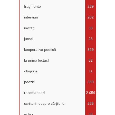
fragmente
229
interviuri
202
invitaţi
38
jurnal
23
kooperativa poetică
329
la prima lectură
52
olografe
11
poezie
389
recomandări
2.059
scriitorii, despre cărţile lor
225
video
38