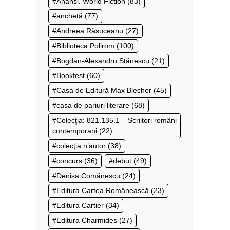
Anansi. World Fiction
(83)
anchetă
(77)
Andreea Răsuceanu
(27)
Biblioteca Polirom
(100)
Bogdan-Alexandru Stănescu
(21)
Bookfest
(60)
Casa de Editură Max Blecher
(45)
casa de pariuri literare
(68)
Colecţia: 821.135.1 – Scriitori români
contemporani
(22)
colecţia n’autor
(38)
concurs
(36)
debut
(49)
Denisa Comănescu
(24)
Editura Cartea Românească
(23)
Editura Cartier
(34)
Editura Charmides
(27)