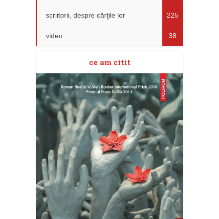
scriitorii, despre cărţile lor
225
video
38
ce am citit