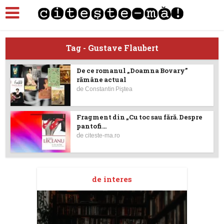
Tag - Gustave Flaubert
De ce romanul „Doamna Bovary”
rămâne actual
de
Constantin Piştea
Fragment din „Cu toc sau fără. Despre
pantofi...
de
citeste-ma.ro
de interes
taj
Ang