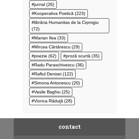
jurnal
(26)
Kooperativa Poetică
(223)
librăria Humanitas de la Cișmigiu
(72)
Marian Ilea
(33)
Mircea Cărtărescu
(29)
poezie
(62)
proză scurtă
(35)
Radu Paraschivescu
(36)
Raftul Denisei
(122)
Simona Antonescu
(20)
Vasile Baghiu
(25)
Viorica Răduţă
(28)
contact