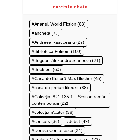
cuvinte cheie
Anansi. World Fiction
(83)
anchetă
(77)
Andreea Răsuceanu
(27)
Biblioteca Polirom
(100)
Bogdan-Alexandru Stănescu
(21)
Bookfest
(60)
Casa de Editură Max Blecher
(45)
casa de pariuri literare
(68)
Colecţia: 821.135.1 – Scriitori români
contemporani
(22)
colecţia n’autor
(38)
concurs
(36)
debut
(49)
Denisa Comănescu
(24)
Editura Cartea Românească
(23)