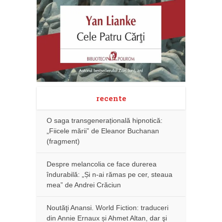
recente
O saga transgenerațională hipnotică:
„Fiicele mării” de Eleanor Buchanan
(fragment)
Despre melancolia ce face durerea
îndurabilă: „Și n-ai rămas pe cer, steaua
mea” de Andrei Crăciun
Noutăţi Anansi. World Fiction: traduceri
din Annie Ernaux și Ahmet Altan, dar şi