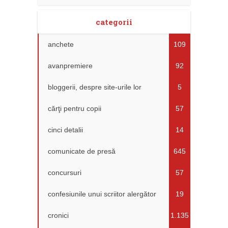
categorii
anchete
109
avanpremiere
92
bloggerii, despre site-urile lor
5
cărţi pentru copii
57
cinci detalii
14
comunicate de presă
645
concursuri
57
confesiunile unui scriitor alergător
19
cronici
1.135