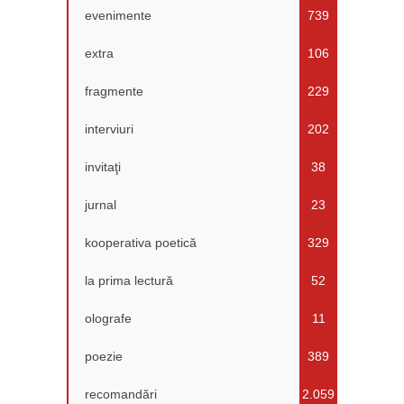
evenimente
739
extra
106
fragmente
229
interviuri
202
invitaţi
38
jurnal
23
kooperativa poetică
329
la prima lectură
52
olografe
11
poezie
389
recomandări
2.059