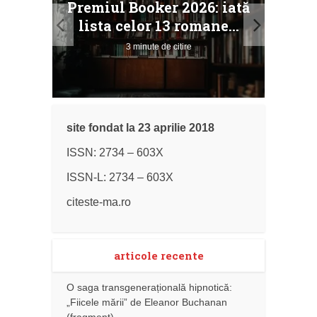
Premiul Booker 2026: iată
ile
Buc
lista celor 13 romane...
3 minute de citire
site fondat la 23 aprilie 2018
ISSN: 2734 – 603X
ISSN-L: 2734 – 603X
citeste-ma.ro
articole recente
O saga transgenerațională hipnotică:
„Fiicele mării” de Eleanor Buchanan
(fragment)