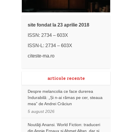
site fondat la 23 aprilie 2018
ISSN: 2734 – 603X
ISSN-L: 2734 – 603X
citeste-ma.ro
articole recente
Despre melancolia ce face durerea
îndurabilă: „Și n-ai rămas pe cer, steaua
mea” de Andrei Crăciun
5 august 2026
Noutăţi Anansi. World Fiction: traduceri
din Annie Ernaux și Ahmet Altan, dar şi