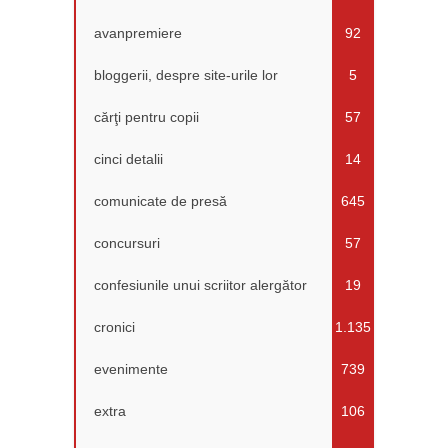
avanpremiere
92
bloggerii, despre site-urile lor
5
cărţi pentru copii
57
cinci detalii
14
comunicate de presă
645
concursuri
57
confesiunile unui scriitor alergător
19
cronici
1.135
evenimente
739
extra
106