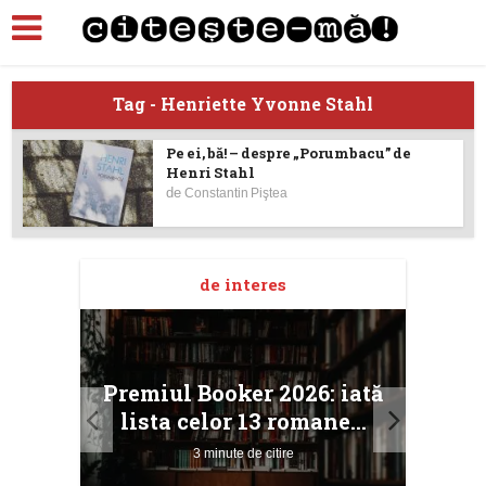
Tag - Henriette Yvonne Stahl
Pe ei, bă! – despre „Porumbacu” de
Henri Stahl
de
Constantin Piştea
de interes
taj
Ang
Premiul Booker 2026: iată
ile
Buc
lista celor 13 romane...
3 minute de citire