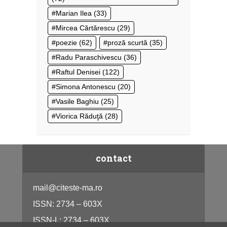
Marian Ilea
(33)
Mircea Cărtărescu
(29)
poezie
(62)
proză scurtă
(35)
Radu Paraschivescu
(36)
Raftul Denisei
(122)
Simona Antonescu
(20)
Vasile Baghiu
(25)
Viorica Răduţă
(28)
contact
mail@citeste-ma.ro
ISSN: 2734 – 603X
ISSN-L: 2734 – 603X