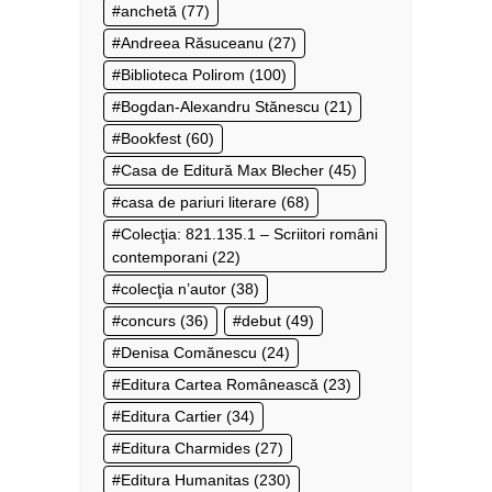
anchetă
(77)
Andreea Răsuceanu
(27)
Biblioteca Polirom
(100)
Bogdan-Alexandru Stănescu
(21)
Bookfest
(60)
Casa de Editură Max Blecher
(45)
casa de pariuri literare
(68)
Colecţia: 821.135.1 – Scriitori români
contemporani
(22)
colecţia n’autor
(38)
concurs
(36)
debut
(49)
Denisa Comănescu
(24)
Editura Cartea Românească
(23)
Editura Cartier
(34)
Editura Charmides
(27)
Editura Humanitas
(230)