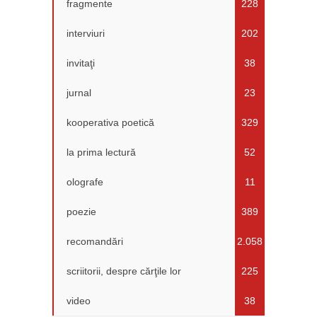
fragmente
228
interviuri
202
invitaţi
38
jurnal
23
kooperativa poetică
329
la prima lectură
52
olografe
11
poezie
389
recomandări
2.058
scriitorii, despre cărţile lor
225
video
38