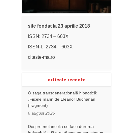
site fondat la 23 aprilie 2018
ISSN: 2734 – 603X
ISSN-L: 2734 – 603X
citeste-ma.ro
articole recente
O saga transgenerațională hipnotică:
„Fiicele mării” de Eleanor Buchanan
(fragment)
6 august 2026
Despre melancolia ce face durerea
îndurabilă: „Și n-ai rămas pe cer, steaua