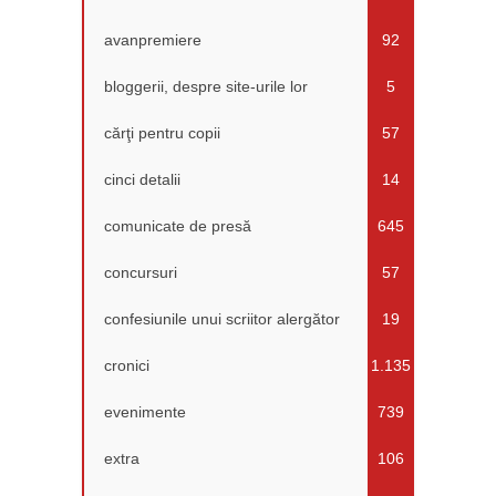
avanpremiere
92
bloggerii, despre site-urile lor
5
cărţi pentru copii
57
cinci detalii
14
comunicate de presă
645
concursuri
57
confesiunile unui scriitor alergător
19
cronici
1.135
evenimente
739
extra
106