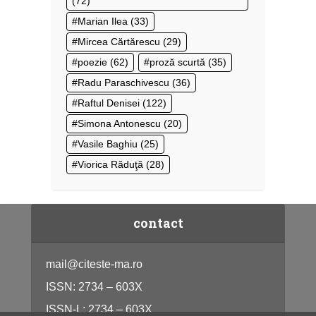
(72)
Marian Ilea
(33)
Mircea Cărtărescu
(29)
poezie
(62)
proză scurtă
(35)
Radu Paraschivescu
(36)
Raftul Denisei
(122)
Simona Antonescu
(20)
Vasile Baghiu
(25)
Viorica Răduţă
(28)
contact
mail@citeste-ma.ro
ISSN: 2734 – 603X
ISSN-L: 2734 – 603X