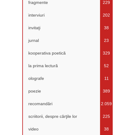
fragmente
229
interviuri
202
invitaţi
38
jurnal
23
kooperativa poetică
329
la prima lectură
52
olografe
11
poezie
389
recomandări
2.059
scriitorii, despre cărţile lor
225
video
38