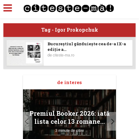
Tag - Igor Prokopchuk
Bucureştiul găzduieşte cea de-a IX-a
ediție a...
de
citeste-ma.ro
de interes
taj
Ang
Premiul Booker 2026: iată
ile
Buc
lista celor 13 romane...
3 minute de citire