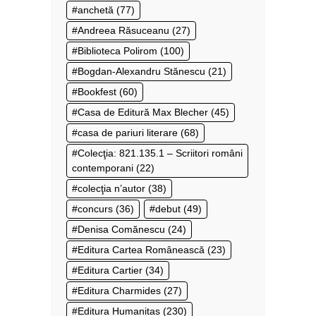
anchetă
(77)
Andreea Răsuceanu
(27)
Biblioteca Polirom
(100)
Bogdan-Alexandru Stănescu
(21)
Bookfest
(60)
Casa de Editură Max Blecher
(45)
casa de pariuri literare
(68)
Colecţia: 821.135.1 – Scriitori români
contemporani
(22)
colecţia n’autor
(38)
concurs
(36)
debut
(49)
Denisa Comănescu
(24)
Editura Cartea Românească
(23)
Editura Cartier
(34)
Editura Charmides
(27)
Editura Humanitas
(230)