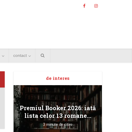
e
contact
de interes
Angela
Premiul Booker 2026: iată
Bucur
lista celor 13 romane...
3 minute de citire