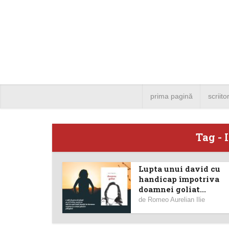
prima pagină
scriito
Tag - 
Lupta unui david cu
Angela
handicap împotriva
doamnei goliat...
Bucure
de
Romeo Aurelian Ilie
4