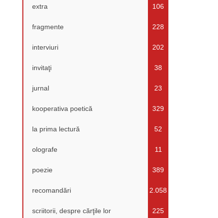
extra
106
fragmente
228
interviuri
202
invitaţi
38
jurnal
23
kooperativa poetică
329
la prima lectură
52
olografe
11
poezie
389
recomandări
2.058
scriitorii, despre cărţile lor
225