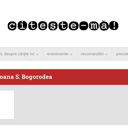
rii, despre cărţile lor
evenimente
recomandări
poezi
Ioana S. Bogorodea
 Merkel vine la
Concurs de reportaj
ști. Lansare de
literar pentru noile
carte şi...
generații...
 minute de citire
3 minute de citire