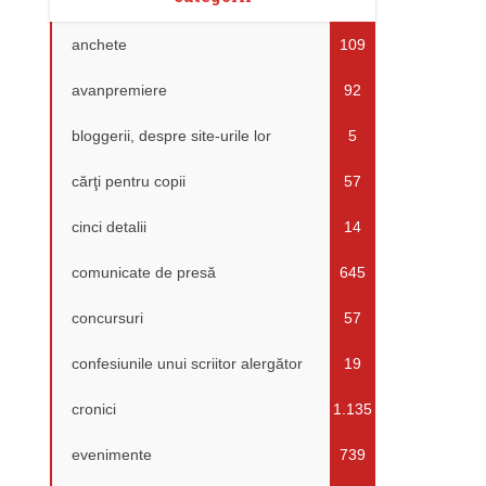
anchete
109
avanpremiere
92
bloggerii, despre site-urile lor
5
cărţi pentru copii
57
cinci detalii
14
comunicate de presă
645
concursuri
57
confesiunile unui scriitor alergător
19
cronici
1.135
evenimente
739