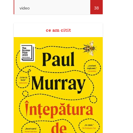
video
38
ce am citit