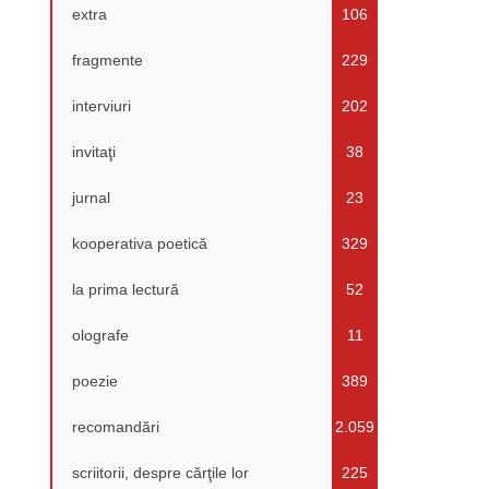
extra
106
fragmente
229
interviuri
202
invitaţi
38
jurnal
23
kooperativa poetică
329
la prima lectură
52
olografe
11
poezie
389
recomandări
2.059
scriitorii, despre cărţile lor
225