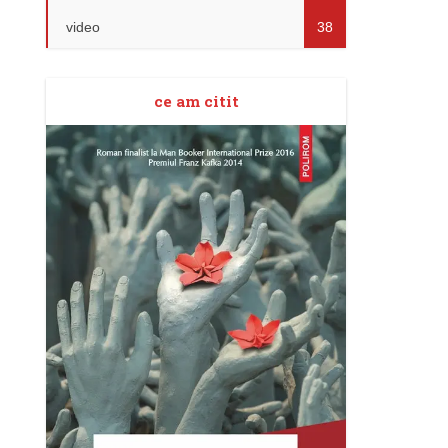
video
38
ce am citit