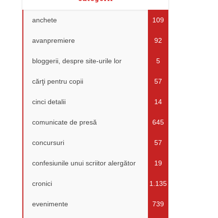
anchete
109
avanpremiere
92
bloggerii, despre site-urile lor
5
cărţi pentru copii
57
cinci detalii
14
comunicate de presă
645
concursuri
57
confesiunile unui scriitor alergător
19
cronici
1.135
evenimente
739