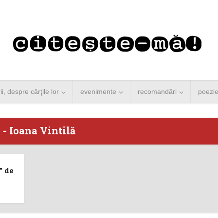
rii, despre cărţile lor
evenimente
recomandări
poezi
 - Ioana Vintilă
 Merkel vine la
Concurs de reportaj
” de
ști. Lansare de
literar pentru noile
carte şi...
generații...
 minute de citire
3 minute de citire