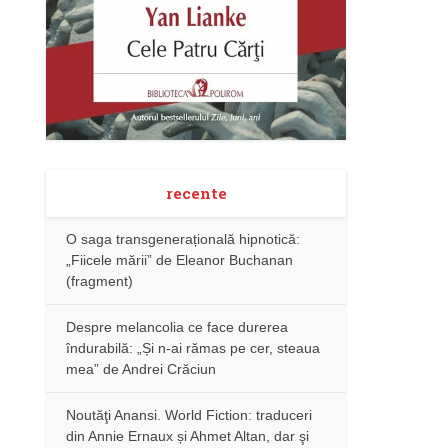
recente
O saga transgenerațională hipnotică:
„Fiicele mării” de Eleanor Buchanan
(fragment)
Despre melancolia ce face durerea
îndurabilă: „Și n-ai rămas pe cer, steaua
mea” de Andrei Crăciun
Noutăţi Anansi. World Fiction: traduceri
din Annie Ernaux și Ahmet Altan, dar şi