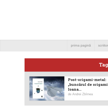
prima pagină
scriito
Tag
Post-origami-metal:
Angela
„buncărul de origami
Ioana...
Bucure
de
Andrei Zbîrnea
4