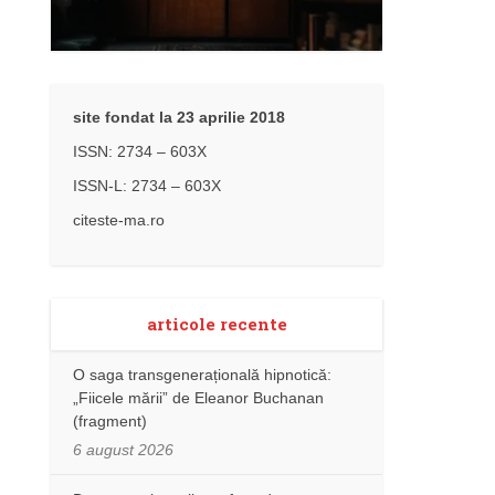
site fondat la 23 aprilie 2018
ISSN: 2734 – 603X
ISSN-L: 2734 – 603X
citeste-ma.ro
articole recente
O saga transgenerațională hipnotică:
„Fiicele mării” de Eleanor Buchanan
(fragment)
6 august 2026