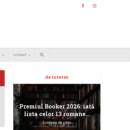
e
contact
de interes
Angela
Premiul Booker 2026: iată
Bucur
lista celor 13 romane...
3 minute de citire