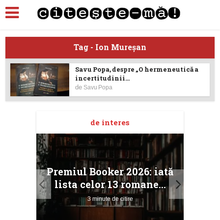
Tag - Ion Mureşan
Savu Popa, despre „O hermeneutică a
incertitudinii...
de
Savu Popa
de interes
taj
Ang
Premiul Booker 2026: iată
ile
Buc
lista celor 13 romane...
3 minute de citire