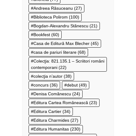
Andreea Răsuceanu
(27)
Biblioteca Polirom
(100)
Bogdan-Alexandru Stănescu
(21)
Bookfest
(60)
Casa de Editură Max Blecher
(45)
casa de pariuri literare
(68)
Colecţia: 821.135.1 – Scriitori români
contemporani
(22)
colecţia n’autor
(38)
concurs
(36)
debut
(49)
Denisa Comănescu
(24)
Editura Cartea Românească
(23)
Editura Cartier
(34)
Editura Charmides
(27)
Editura Humanitas
(230)