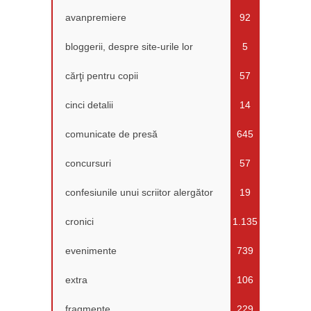
avanpremiere
92
bloggerii, despre site-urile lor
5
cărţi pentru copii
57
cinci detalii
14
comunicate de presă
645
concursuri
57
confesiunile unui scriitor alergător
19
cronici
1.135
evenimente
739
extra
106
fragmente
229