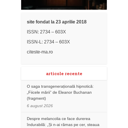
site fondat la 23 aprilie 2018
ISSN: 2734 – 603X
ISSN-L: 2734 – 603X
citeste-ma.ro
articole recente
O saga transgenerațională hipnotică:
„Fiicele mării” de Eleanor Buchanan
(fragment)
6 august 2026
Despre melancolia ce face durerea
îndurabilă: „Și n-ai rămas pe cer, steaua