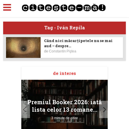
Tag - Iván Repila
Când nici măcar ţipetele nu se mai
aud – despre...
de
Constantin Piştea
de interes
taj
Ang
Premiul Booker 2026: iată
ile
Buc
lista celor 13 romane...
3 minute de citire