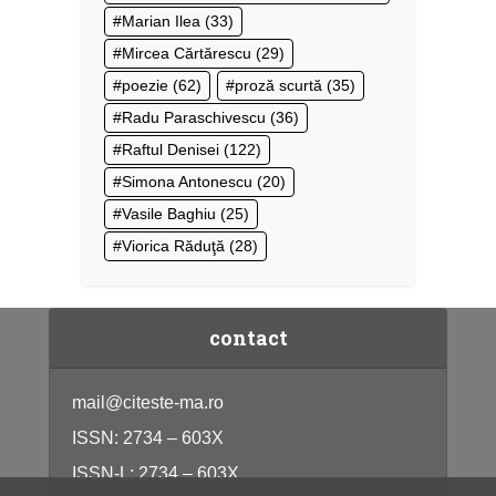
Marian Ilea
(33)
Mircea Cărtărescu
(29)
poezie
(62)
proză scurtă
(35)
Radu Paraschivescu
(36)
Raftul Denisei
(122)
Simona Antonescu
(20)
Vasile Baghiu
(25)
Viorica Răduţă
(28)
contact
mail@citeste-ma.ro
ISSN: 2734 – 603X
ISSN-L: 2734 – 603X