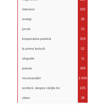
interviuri
202
invitaţi
38
jurnal
23
kooperativa poetică
329
la prima lectură
52
olografe
11
poezie
389
recomandări
2.059
scriitorii, despre cărţile lor
225
video
38