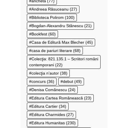
anchetă
(77)
Andreea Răsuceanu
(27)
Biblioteca Polirom
(100)
Bogdan-Alexandru Stănescu
(21)
Bookfest
(60)
Casa de Editură Max Blecher
(45)
casa de pariuri literare
(68)
Colecţia: 821.135.1 – Scriitori români
contemporani
(22)
colecţia n’autor
(38)
concurs
(36)
debut
(49)
Denisa Comănescu
(24)
Editura Cartea Românească
(23)
Editura Cartier
(34)
Editura Charmides
(27)
Editura Humanitas
(230)