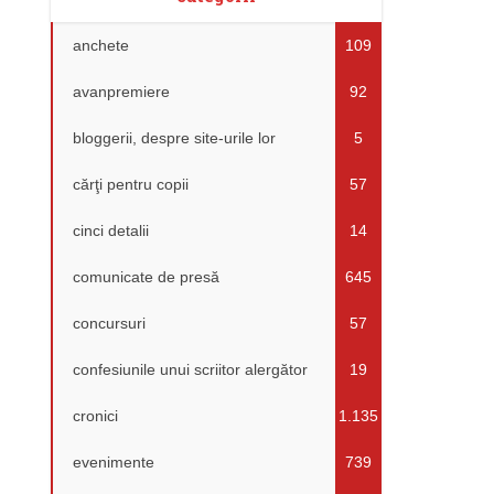
anchete
109
avanpremiere
92
bloggerii, despre site-urile lor
5
cărţi pentru copii
57
cinci detalii
14
comunicate de presă
645
concursuri
57
confesiunile unui scriitor alergător
19
cronici
1.135
evenimente
739