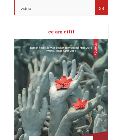
video
38
ce am citit