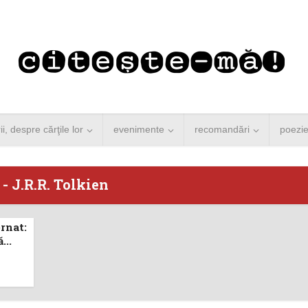
rii, despre cărţile lor
evenimente
recomandări
poezi
- J.R.R. Tolkien
ernat:
 Merkel vine la
Concurs de reportaj
...
ști. Lansare de
literar pentru noile
carte şi...
generații...
 minute de citire
3 minute de citire