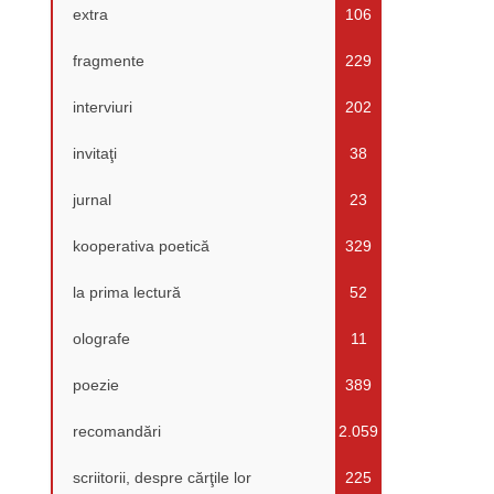
extra
106
fragmente
229
interviuri
202
invitaţi
38
jurnal
23
kooperativa poetică
329
la prima lectură
52
olografe
11
poezie
389
recomandări
2.059
scriitorii, despre cărţile lor
225