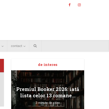
e
contact
de interes
Angela
Premiul Booker 2026: iată
Bucur
lista celor 13 romane...
3 minute de citire