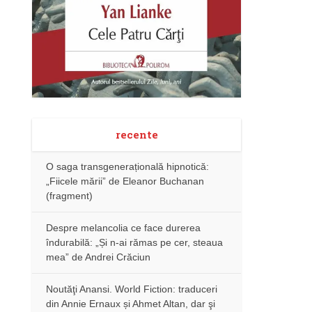
recente
O saga transgenerațională hipnotică:
„Fiicele mării” de Eleanor Buchanan
(fragment)
Despre melancolia ce face durerea
îndurabilă: „Și n-ai rămas pe cer, steaua
mea” de Andrei Crăciun
Noutăţi Anansi. World Fiction: traduceri
din Annie Ernaux și Ahmet Altan, dar şi