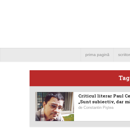
prima pagină
scriito
Tag 
Criticul literar Paul C
Angela
„Sunt subiectiv, dar mă
de
Constantin Piştea
Bucure
4