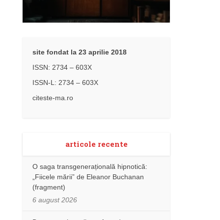
site fondat la 23 aprilie 2018
ISSN: 2734 – 603X
ISSN-L: 2734 – 603X
citeste-ma.ro
articole recente
O saga transgenerațională hipnotică:
„Fiicele mării” de Eleanor Buchanan
(fragment)
6 august 2026