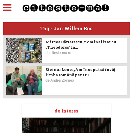
Tag - Jan Willem Bos
Mircea Cărtărescu, nominalizat cu
„Theodoros” la...
de
citeste-ma.ro
Steinar Lone: „Am început să învăț
limba română pentru...
de
Andrei Zbîrnea
de interes