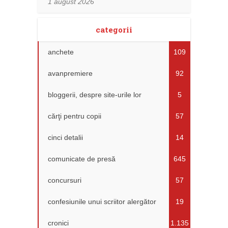
1 august 2026
categorii
anchete
109
avanpremiere
92
bloggerii, despre site-urile lor
5
cărţi pentru copii
57
cinci detalii
14
comunicate de presă
645
concursuri
57
confesiunile unui scriitor alergător
19
cronici
1.135