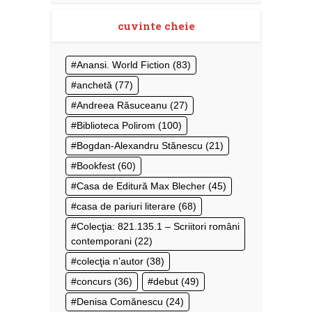
cuvinte cheie
Anansi. World Fiction
(83)
anchetă
(77)
Andreea Răsuceanu
(27)
Biblioteca Polirom
(100)
Bogdan-Alexandru Stănescu
(21)
Bookfest
(60)
Casa de Editură Max Blecher
(45)
casa de pariuri literare
(68)
Colecţia: 821.135.1 – Scriitori români
contemporani
(22)
colecţia n’autor
(38)
concurs
(36)
debut
(49)
Denisa Comănescu
(24)