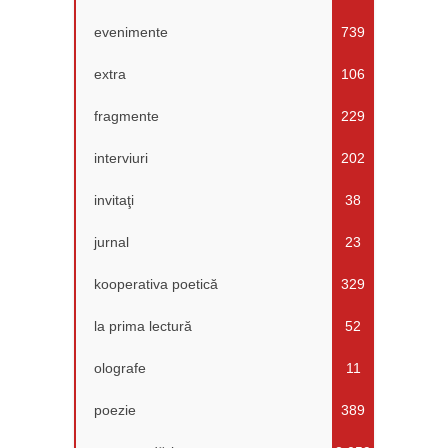
evenimente
739
extra
106
fragmente
229
interviuri
202
invitaţi
38
jurnal
23
kooperativa poetică
329
la prima lectură
52
olografe
11
poezie
389