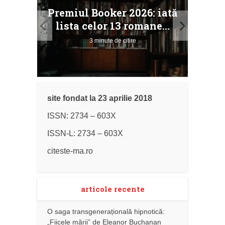
taj
Ang
Premiul Booker 2026: iată
ile
Buc
lista celor 13 romane...
3 minute de citire
site fondat la 23 aprilie 2018
ISSN: 2734 – 603X
ISSN-L: 2734 – 603X
citeste-ma.ro
articole recente
O saga transgenerațională hipnotică:
„Fiicele mării” de Eleanor Buchanan