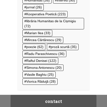
Humanitas
(35)
interviu
(50)
jurnal
(26)
Kooperativa Poetică
(223)
librăria Humanitas de la Cișmigiu
(72)
Marian Ilea
(33)
Mircea Cărtărescu
(29)
poezie
(62)
proză scurtă
(35)
Radu Paraschivescu
(36)
Raftul Denisei
(122)
Simona Antonescu
(20)
Vasile Baghiu
(25)
Viorica Răduţă
(28)
contact