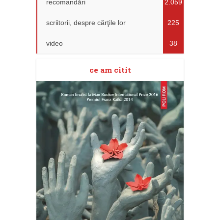
recomandări
2.059
scriitorii, despre cărţile lor
225
video
38
ce am citit