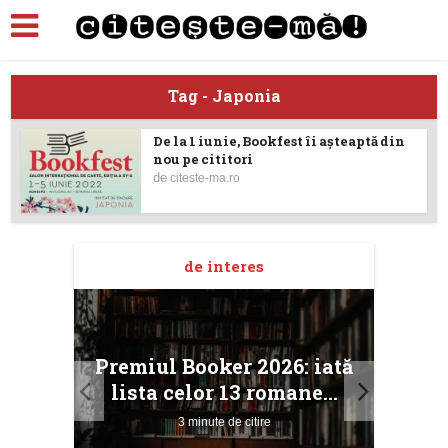
Tag - Japonia
De la 1 iunie, Bookfest îi așteaptă din
nou pe cititori
de
citeste-ma.ro
de interes
taj
Ang
Premiul Booker 2026: iată
ile
Buc
lista celor 13 romane...
3 minute de citire