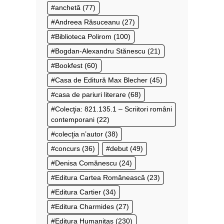
anchetă
(77)
Andreea Răsuceanu
(27)
Biblioteca Polirom
(100)
Bogdan-Alexandru Stănescu
(21)
Bookfest
(60)
Casa de Editură Max Blecher
(45)
casa de pariuri literare
(68)
Colecţia: 821.135.1 – Scriitori români
contemporani
(22)
colecţia n’autor
(38)
concurs
(36)
debut
(49)
Denisa Comănescu
(24)
Editura Cartea Românească
(23)
Editura Cartier
(34)
Editura Charmides
(27)
Editura Humanitas
(230)