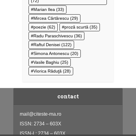
(72)
Marian Ilea
(33)
Mircea Cărtărescu
(29)
poezie
(62)
proză scurtă
(35)
Radu Paraschivescu
(36)
Raftul Denisei
(122)
Simona Antonescu
(20)
Vasile Baghiu
(25)
Viorica Răduţă
(28)
contact
mail@citeste-ma.ro
ISSN: 2734 – 603X
ISSN-L: 2734 – 603X