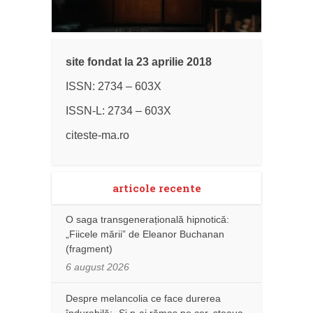
site fondat la 23 aprilie 2018
ISSN: 2734 – 603X
ISSN-L: 2734 – 603X
citeste-ma.ro
articole recente
O saga transgenerațională hipnotică:
„Fiicele mării” de Eleanor Buchanan
(fragment)
6 august 2026
Despre melancolia ce face durerea
îndurabilă: „Și n-ai rămas pe cer, steaua