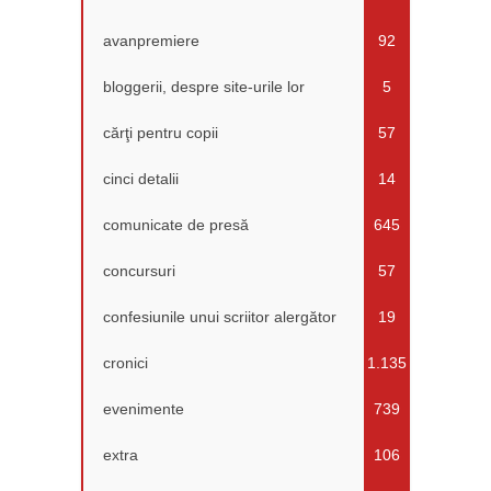
avanpremiere
92
bloggerii, despre site-urile lor
5
cărţi pentru copii
57
cinci detalii
14
comunicate de presă
645
concursuri
57
confesiunile unui scriitor alergător
19
cronici
1.135
evenimente
739
extra
106