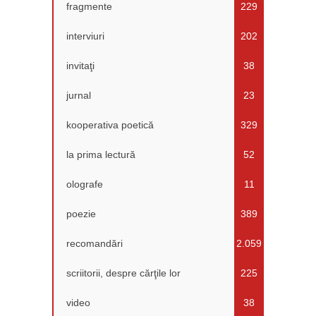
fragmente
229
interviuri
202
invitaţi
38
jurnal
23
kooperativa poetică
329
la prima lectură
52
olografe
11
poezie
389
recomandări
2.059
scriitorii, despre cărţile lor
225
video
38