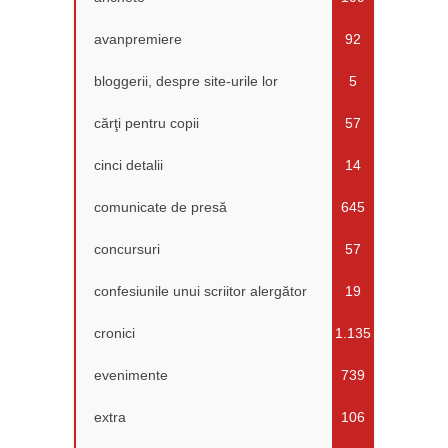
avanpremiere
92
bloggerii, despre site-urile lor
5
cărţi pentru copii
57
cinci detalii
14
comunicate de presă
645
concursuri
57
confesiunile unui scriitor alergător
19
cronici
1.135
evenimente
739
extra
106