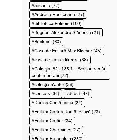
anchetă
(77)
Andreea Răsuceanu
(27)
Biblioteca Polirom
(100)
Bogdan-Alexandru Stănescu
(21)
Bookfest
(60)
Casa de Editură Max Blecher
(45)
casa de pariuri literare
(68)
Colecţia: 821.135.1 – Scriitori români
contemporani
(22)
colecţia n’autor
(38)
concurs
(36)
debut
(49)
Denisa Comănescu
(24)
Editura Cartea Românească
(23)
Editura Cartier
(34)
Editura Charmides
(27)
Editura Humanitas
(230)