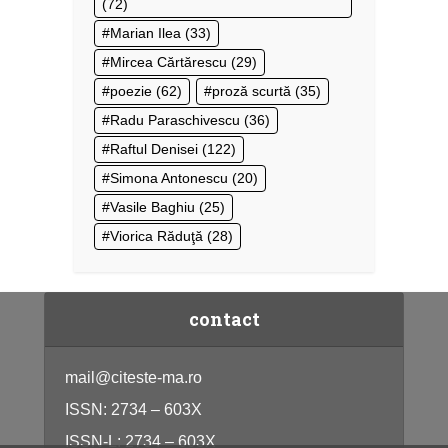
(72)
Marian Ilea
(33)
Mircea Cărtărescu
(29)
poezie
(62)
proză scurtă
(35)
Radu Paraschivescu
(36)
Raftul Denisei
(122)
Simona Antonescu
(20)
Vasile Baghiu
(25)
Viorica Răduţă
(28)
contact
mail@citeste-ma.ro
ISSN: 2734 – 603X
ISSN-L: 2734 – 603X