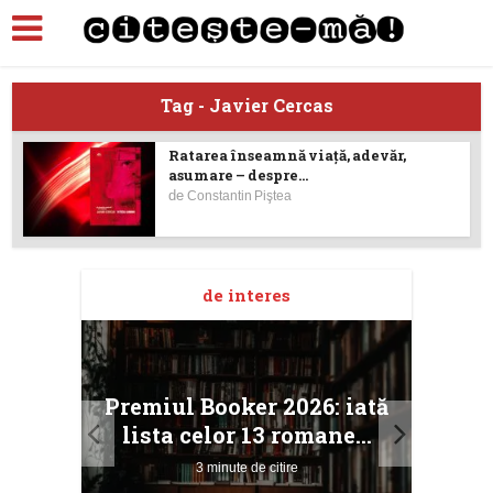
Tag - Javier Cercas
Ratarea înseamnă viaţă, adevăr,
asumare – despre...
de
Constantin Piştea
de interes
taj
Ang
Premiul Booker 2026: iată
ile
Buc
lista celor 13 romane...
3 minute de citire