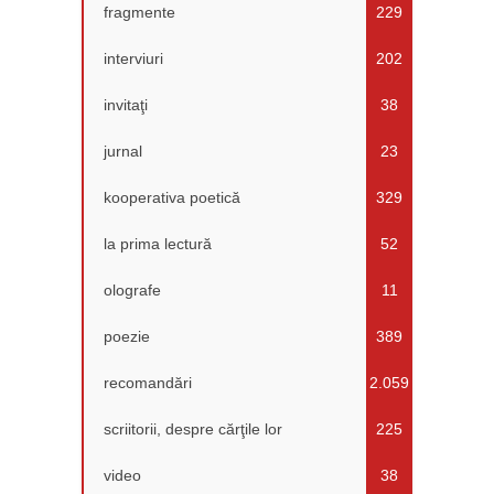
fragmente
229
interviuri
202
invitaţi
38
jurnal
23
kooperativa poetică
329
la prima lectură
52
olografe
11
poezie
389
recomandări
2.059
scriitorii, despre cărţile lor
225
video
38