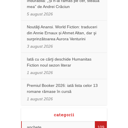
îndurabilă: „Și n-ai rămas pe cer, steaua
mea” de Andrei Crăciun
5 august 2026
Noutăţi Anansi. World Fiction: traduceri
din Annie Ernaux și Ahmet Altan, dar şi
surprinzătoarea Aurora Venturini
3 august 2026
Iată cu ce cărţi deschide Humanitas
Fiction noul sezon literar
1 august 2026
Premiul Booker 2026: iată lista celor 13
romane rămase în cursă
1 august 2026
categorii
anchete
109