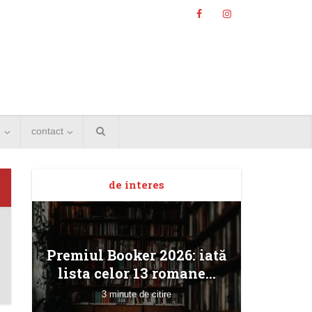
e
contact
de interes
Angela
Premiul Booker 2026: iată
Bucur
lista celor 13 romane...
3 minute de citire