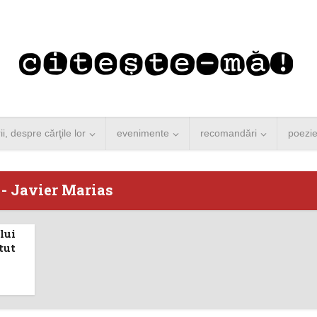
rii, despre cărţile lor
evenimente
recomandări
poezi
 - Javier Marias
lui
 Merkel vine la
Concurs de reportaj
tut
ști. Lansare de
literar pentru noile
carte şi...
generații...
 minute de citire
3 minute de citire