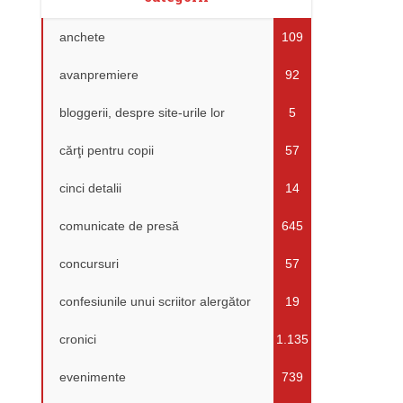
anchete
109
avanpremiere
92
bloggerii, despre site-urile lor
5
cărţi pentru copii
57
cinci detalii
14
comunicate de presă
645
concursuri
57
confesiunile unui scriitor alergător
19
cronici
1.135
evenimente
739