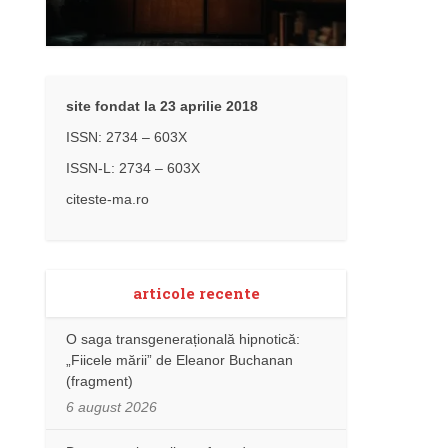
site fondat la 23 aprilie 2018
ISSN: 2734 – 603X
ISSN-L: 2734 – 603X
citeste-ma.ro
articole recente
O saga transgenerațională hipnotică:
„Fiicele mării” de Eleanor Buchanan
(fragment)
6 august 2026