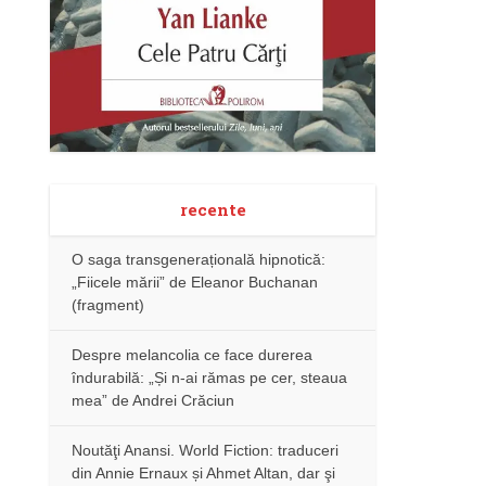
recente
O saga transgenerațională hipnotică:
„Fiicele mării” de Eleanor Buchanan
(fragment)
Despre melancolia ce face durerea
îndurabilă: „Și n-ai rămas pe cer, steaua
mea” de Andrei Crăciun
Noutăţi Anansi. World Fiction: traduceri
din Annie Ernaux și Ahmet Altan, dar şi