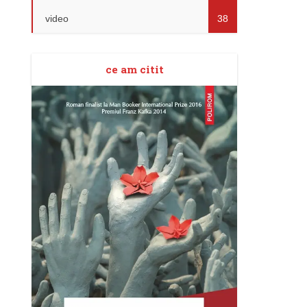
video
38
ce am citit