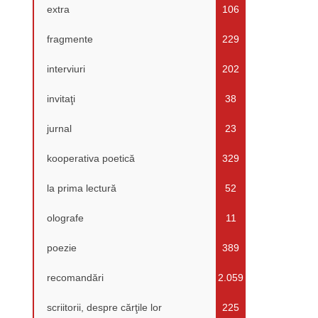
extra
106
fragmente
229
interviuri
202
invitaţi
38
jurnal
23
kooperativa poetică
329
la prima lectură
52
olografe
11
poezie
389
recomandări
2.059
scriitorii, despre cărţile lor
225