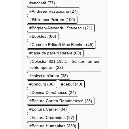
anchetă
(77)
Andreea Răsuceanu
(27)
Biblioteca Polirom
(100)
Bogdan-Alexandru Stănescu
(21)
Bookfest
(60)
Casa de Editură Max Blecher
(45)
casa de pariuri literare
(68)
Colecţia: 821.135.1 – Scriitori români
contemporani
(22)
colecţia n’autor
(38)
concurs
(36)
debut
(49)
Denisa Comănescu
(24)
Editura Cartea Românească
(23)
Editura Cartier
(34)
Editura Charmides
(27)
Editura Humanitas
(230)