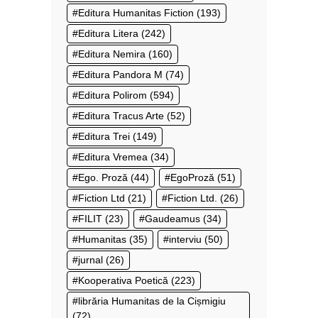
Editura Humanitas Fiction
(193)
Editura Litera
(242)
Editura Nemira
(160)
Editura Pandora M
(74)
Editura Polirom
(594)
Editura Tracus Arte
(52)
Editura Trei
(149)
Editura Vremea
(34)
Ego. Proză
(44)
EgoProză
(51)
Fiction Ltd
(21)
Fiction Ltd.
(26)
FILIT
(23)
Gaudeamus
(34)
Humanitas
(35)
interviu
(50)
jurnal
(26)
Kooperativa Poetică
(223)
librăria Humanitas de la Cișmigiu
(72)