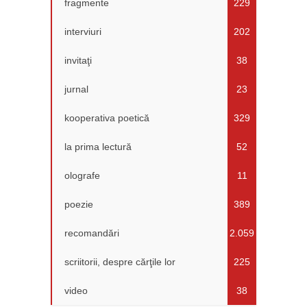
fragmente
229
interviuri
202
invitaţi
38
jurnal
23
kooperativa poetică
329
la prima lectură
52
olografe
11
poezie
389
recomandări
2.059
scriitorii, despre cărţile lor
225
video
38