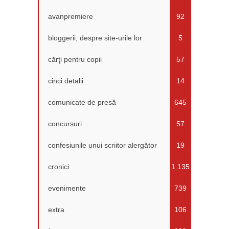
avanpremiere
92
bloggerii, despre site-urile lor
5
cărţi pentru copii
57
cinci detalii
14
comunicate de presă
645
concursuri
57
confesiunile unui scriitor alergător
19
cronici
1.135
evenimente
739
extra
106