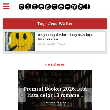
Tag - Jess Walter
Un poet optimist – despre „Viaţa
financiară a...
de
Constantin Piştea
de interes
taj
Ang
Premiul Booker 2026: iată
ile
Buc
lista celor 13 romane...
3 minute de citire