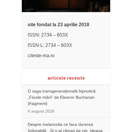
site fondat la 23 aprilie 2018
ISSN: 2734 – 603X
ISSN-L: 2734 – 603X
citeste-ma.ro
articole recente
O saga transgenerațională hipnotică:
„Fiicele mării” de Eleanor Buchanan
(fragment)
6 august 2026
Despre melancolia ce face durerea
îndurabilă: „Și n-ai rămas pe cer, steaua