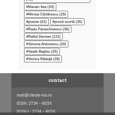
Marian Ilea
(33)
Mircea Cărtărescu
(29)
poezie
(62)
proză scurtă
(35)
Radu Paraschivescu
(36)
Raftul Denisei
(122)
Simona Antonescu
(20)
Vasile Baghiu
(25)
Viorica Răduţă
(28)
contact
mail@citeste-ma.ro
ISSN: 2734 – 603X
ISSN-L: 2734 – 603X