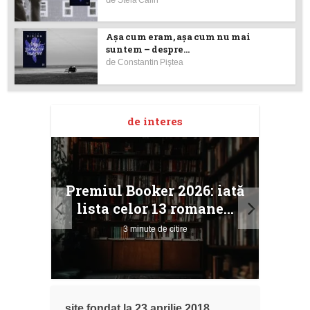
Aşa cum eram, aşa cum nu mai
suntem – despre...
de
Constantin Piştea
de interes
taj
Ang
Premiul Booker 2026: iată
ile
Buc
lista celor 13 romane...
3 minute de citire
site fondat la 23 aprilie 2018