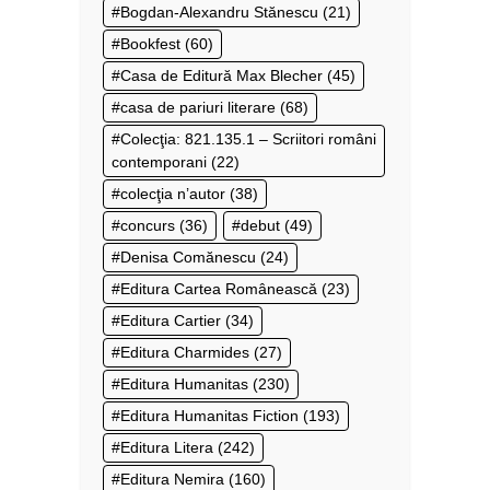
Bogdan-Alexandru Stănescu
(21)
Bookfest
(60)
Casa de Editură Max Blecher
(45)
casa de pariuri literare
(68)
Colecţia: 821.135.1 – Scriitori români
contemporani
(22)
colecţia n’autor
(38)
concurs
(36)
debut
(49)
Denisa Comănescu
(24)
Editura Cartea Românească
(23)
Editura Cartier
(34)
Editura Charmides
(27)
Editura Humanitas
(230)
Editura Humanitas Fiction
(193)
Editura Litera
(242)
Editura Nemira
(160)