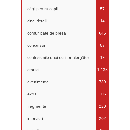
cărţi pentru copii
57
cinci detalii
14
comunicate de presă
645
concursuri
57
confesiunile unui scriitor alergător
19
cronici
1.135
evenimente
739
extra
106
fragmente
229
interviuri
202