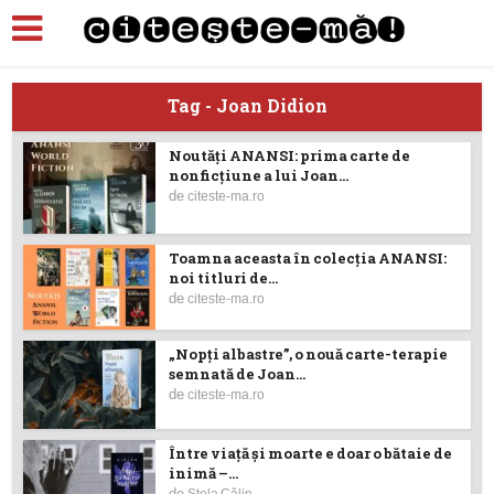
Tag - Joan Didion
Noutăți ANANSI: prima carte de
nonficțiune a lui Joan...
de
citeste-ma.ro
Toamna aceasta în colecția ANANSI:
noi titluri de...
de
citeste-ma.ro
„Nopți albastre”, o nouă carte-terapie
semnată de Joan...
de
citeste-ma.ro
Între viață și moarte e doar o bătaie de
inimă –...
de
Stela Călin