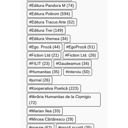
Editura Pandora M
(74)
Editura Polirom
(594)
Editura Tracus Arte
(52)
Editura Trei
(149)
Editura Vremea
(34)
Ego. Proză
(44)
EgoProză
(51)
Fiction Ltd
(21)
Fiction Ltd.
(26)
FILIT
(23)
Gaudeamus
(34)
Humanitas
(35)
interviu
(50)
jurnal
(26)
Kooperativa Poetică
(223)
librăria Humanitas de la Cișmigiu
(72)
Marian Ilea
(33)
Mircea Cărtărescu
(29)
poezie
(62)
proză scurtă
(35)