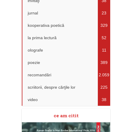
invitaţi
38
jurnal
23
kooperativa poetică
329
la prima lectură
52
olografe
11
poezie
389
recomandări
2.059
scriitorii, despre cărţile lor
225
video
38
ce am citit