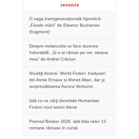
recente
O saga transgenerațională hipnotică:
„Fiicele mării” de Eleanor Buchanan
(fragment)
Despre melancolia ce face durerea
îndurabilă: „Și n-ai rămas pe cer, steaua
mea” de Andrei Crăciun
Noutăţi Anansi. World Fiction: traduceri
din Annie Ernaux și Ahmet Altan, dar şi
surprinzătoarea Aurora Venturini
Iată cu ce cărţi deschide Humanitas
Fiction noul sezon literar
Premiul Booker 2026: iată lista celor 13
romane rămase în cursă