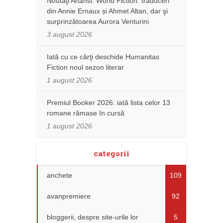
Noutăţi Anansi. World Fiction: traduceri
din Annie Ernaux și Ahmet Altan, dar şi
surprinzătoarea Aurora Venturini
3 august 2026
Iată cu ce cărţi deschide Humanitas
Fiction noul sezon literar
1 august 2026
Premiul Booker 2026: iată lista celor 13
romane rămase în cursă
1 august 2026
categorii
anchete
109
avanpremiere
92
bloggerii, despre site-urile lor
5