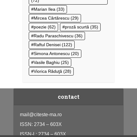
(72)
Marian Ilea
(33)
Mircea Cărtărescu
(29)
poezie
(62)
proză scurtă
(35)
Radu Paraschivescu
(36)
Raftul Denisei
(122)
Simona Antonescu
(20)
Vasile Baghiu
(25)
Viorica Răduţă
(28)
contact
mail@citeste-ma.ro
ISSN: 2734 – 603X
ISSN-L: 2734 – 603X