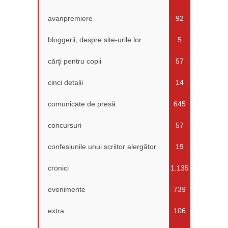
avanpremiere
92
bloggerii, despre site-urile lor
5
cărţi pentru copii
57
cinci detalii
14
comunicate de presă
645
concursuri
57
confesiunile unui scriitor alergător
19
cronici
1.135
evenimente
739
extra
106