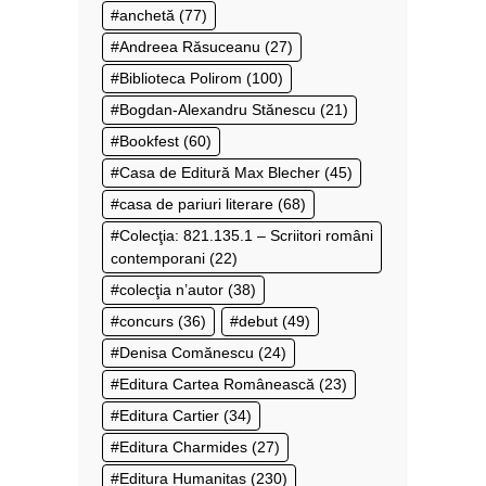
anchetă
(77)
Andreea Răsuceanu
(27)
Biblioteca Polirom
(100)
Bogdan-Alexandru Stănescu
(21)
Bookfest
(60)
Casa de Editură Max Blecher
(45)
casa de pariuri literare
(68)
Colecţia: 821.135.1 – Scriitori români
contemporani
(22)
colecţia n’autor
(38)
concurs
(36)
debut
(49)
Denisa Comănescu
(24)
Editura Cartea Românească
(23)
Editura Cartier
(34)
Editura Charmides
(27)
Editura Humanitas
(230)