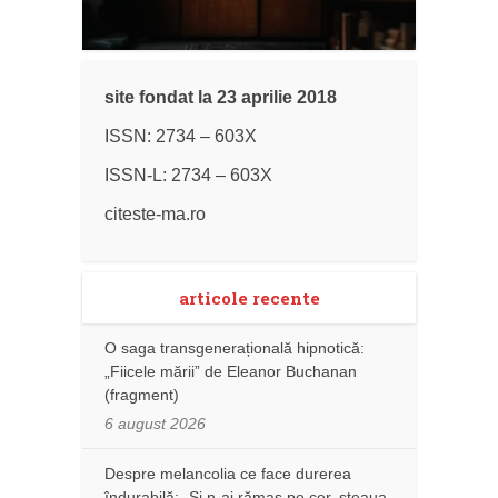
site fondat la 23 aprilie 2018
ISSN: 2734 – 603X
ISSN-L: 2734 – 603X
citeste-ma.ro
articole recente
O saga transgenerațională hipnotică:
„Fiicele mării” de Eleanor Buchanan
(fragment)
6 august 2026
Despre melancolia ce face durerea
îndurabilă: „Și n-ai rămas pe cer, steaua