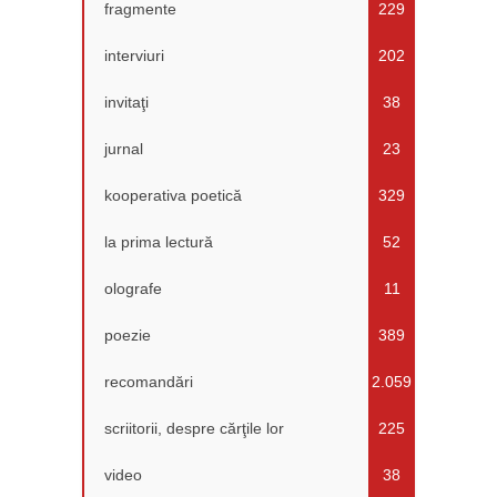
fragmente
229
interviuri
202
invitaţi
38
jurnal
23
kooperativa poetică
329
la prima lectură
52
olografe
11
poezie
389
recomandări
2.059
scriitorii, despre cărţile lor
225
video
38