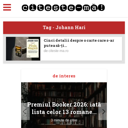
Tag - Johann Hari
Cinci detalii despre o carte care s-ar
putea să-ţi...
de
citeste-ma.ro
de interes
taj
Ang
Premiul Booker 2026: iată
ile
Buc
lista celor 13 romane...
3 minute de citire