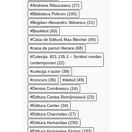
Andreea Răsuceanu
(27)
Biblioteca Polirom
(100)
Bogdan-Alexandru Stănescu
(21)
Bookfest
(60)
Casa de Editură Max Blecher
(45)
casa de pariuri literare
(68)
Colecţia: 821.135.1 – Scriitori români
contemporani
(22)
colecţia n’autor
(38)
concurs
(36)
debut
(49)
Denisa Comănescu
(24)
Editura Cartea Românească
(23)
Editura Cartier
(34)
Editura Charmides
(27)
Editura Humanitas
(230)
Editura Humanitas Fiction
(193)