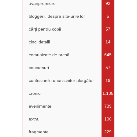
avanpremiere
92
bloggerii, despre site-urile lor
5
cărţi pentru copii
57
cinci detalii
14
comunicate de presă
645
concursuri
57
confesiunile unui scriitor alergător
19
cronici
1.135
evenimente
739
extra
106
fragmente
229