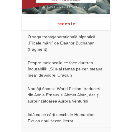
recente
O saga transgenerațională hipnotică:
„Fiicele mării” de Eleanor Buchanan
(fragment)
Despre melancolia ce face durerea
îndurabilă: „Și n-ai rămas pe cer, steaua
mea” de Andrei Crăciun
Noutăţi Anansi. World Fiction: traduceri
din Annie Ernaux și Ahmet Altan, dar şi
surprinzătoarea Aurora Venturini
Iată cu ce cărţi deschide Humanitas
Fiction noul sezon literar