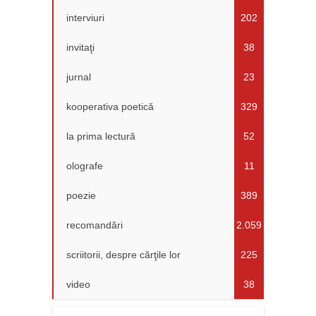
interviuri
202
invitaţi
38
jurnal
23
kooperativa poetică
329
la prima lectură
52
olografe
11
poezie
389
recomandări
2.059
scriitorii, despre cărţile lor
225
video
38