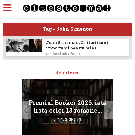
Tag - John Simenon
John Simenon: „Cititorii sunt
importanţi pentru mine...
de
Constantin Piştea
de interes
taj
Ang
Premiul Booker 2026: iată
ile
Buc
lista celor 13 romane...
3 minute de citire