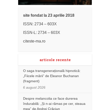
site fondat la 23 aprilie 2018
ISSN: 2734 – 603X
ISSN-L: 2734 – 603X
citeste-ma.ro
articole recente
O saga transgenerațională hipnotică:
„Fiicele mării” de Eleanor Buchanan
(fragment)
6 august 2026
Despre melancolia ce face durerea
îndurabilă: „Și n-ai rămas pe cer, steaua
mea” de Andrei Crăciun