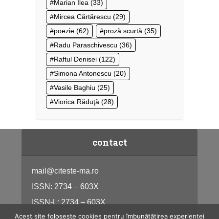
Marian Ilea
(33)
Mircea Cărtărescu
(29)
poezie
(62)
proză scurtă
(35)
Radu Paraschivescu
(36)
Raftul Denisei
(122)
Simona Antonescu
(20)
Vasile Baghiu
(25)
Viorica Răduţă
(28)
contact
mail@citeste-ma.ro
ISSN: 2734 – 603X
ISSN-L: 2734 – 603X
Acest site folosește cookies pentru îmbunătățirea experienței
citeste-ma.ro