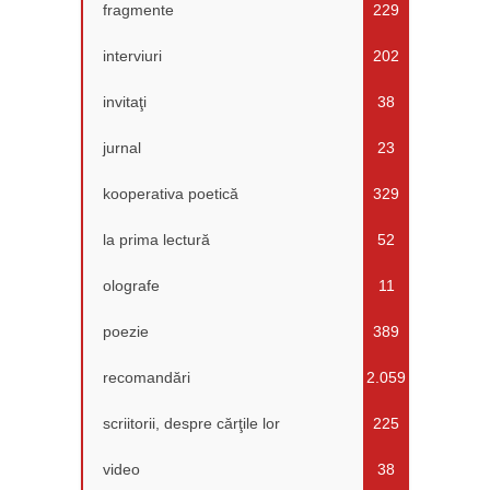
fragmente
229
interviuri
202
invitaţi
38
jurnal
23
kooperativa poetică
329
la prima lectură
52
olografe
11
poezie
389
recomandări
2.059
scriitorii, despre cărţile lor
225
video
38