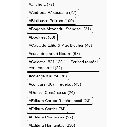
anchetă
(77)
Andreea Răsuceanu
(27)
Biblioteca Polirom
(100)
Bogdan-Alexandru Stănescu
(21)
Bookfest
(60)
Casa de Editură Max Blecher
(45)
casa de pariuri literare
(68)
Colecţia: 821.135.1 – Scriitori români
contemporani
(22)
colecţia n’autor
(38)
concurs
(36)
debut
(49)
Denisa Comănescu
(24)
Editura Cartea Românească
(23)
Editura Cartier
(34)
Editura Charmides
(27)
Editura Humanitas
(230)