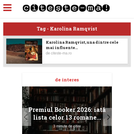
Tag - Karolina Ramqvist
Karolina Ramqvist, una dintre cele
mai influente...
de
citeste-ma.ro
de interes
taj
Ang
Premiul Booker 2026: iată
ile
Buc
lista celor 13 romane...
3 minute de citire