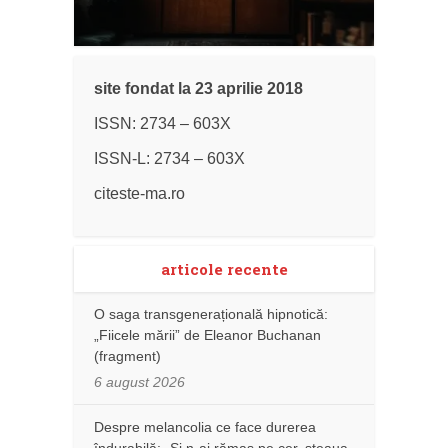
site fondat la 23 aprilie 2018
ISSN: 2734 – 603X
ISSN-L: 2734 – 603X
citeste-ma.ro
articole recente
O saga transgenerațională hipnotică:
„Fiicele mării” de Eleanor Buchanan
(fragment)
6 august 2026
Despre melancolia ce face durerea
îndurabilă: „Și n-ai rămas pe cer, steaua