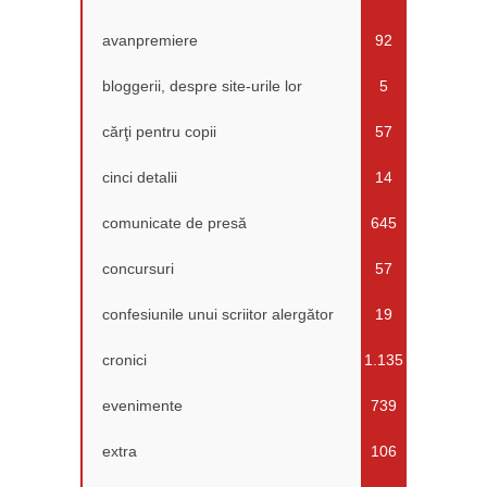
avanpremiere
92
bloggerii, despre site-urile lor
5
cărţi pentru copii
57
cinci detalii
14
comunicate de presă
645
concursuri
57
confesiunile unui scriitor alergător
19
cronici
1.135
evenimente
739
extra
106