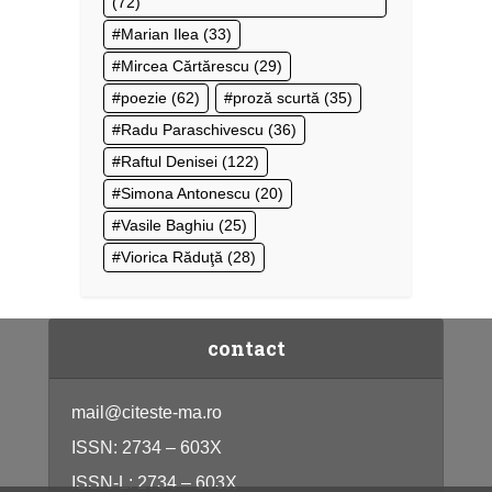
(72)
Marian Ilea
(33)
Mircea Cărtărescu
(29)
poezie
(62)
proză scurtă
(35)
Radu Paraschivescu
(36)
Raftul Denisei
(122)
Simona Antonescu
(20)
Vasile Baghiu
(25)
Viorica Răduţă
(28)
contact
mail@citeste-ma.ro
ISSN: 2734 – 603X
ISSN-L: 2734 – 603X