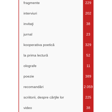
fragmente
229
interviuri
202
invitaţi
38
jurnal
23
kooperativa poetică
329
la prima lectură
52
olografe
11
poezie
389
recomandări
2.059
scriitorii, despre cărţile lor
225
video
38