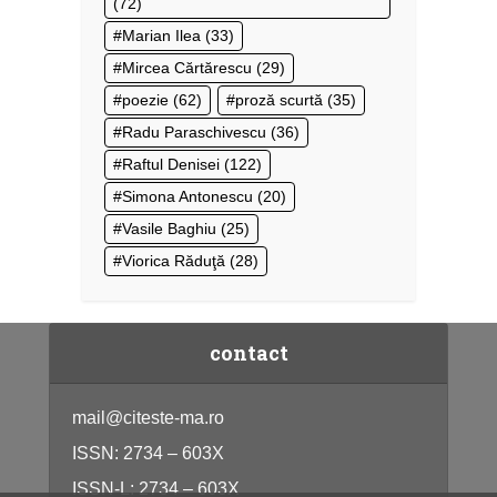
(72)
Marian Ilea
(33)
Mircea Cărtărescu
(29)
poezie
(62)
proză scurtă
(35)
Radu Paraschivescu
(36)
Raftul Denisei
(122)
Simona Antonescu
(20)
Vasile Baghiu
(25)
Viorica Răduţă
(28)
contact
mail@citeste-ma.ro
ISSN: 2734 – 603X
ISSN-L: 2734 – 603X