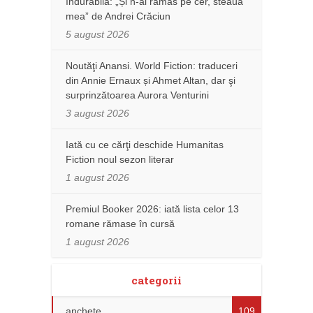
îndurabilă: „Și n-ai rămas pe cer, steaua
mea” de Andrei Crăciun
5 august 2026
Noutăţi Anansi. World Fiction: traduceri
din Annie Ernaux și Ahmet Altan, dar şi
surprinzătoarea Aurora Venturini
3 august 2026
Iată cu ce cărţi deschide Humanitas
Fiction noul sezon literar
1 august 2026
Premiul Booker 2026: iată lista celor 13
romane rămase în cursă
1 august 2026
categorii
anchete
109