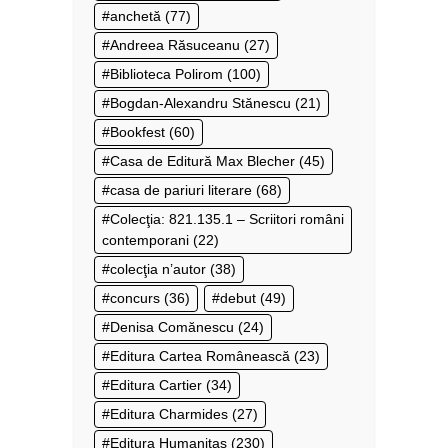
anchetă
(77)
Andreea Răsuceanu
(27)
Biblioteca Polirom
(100)
Bogdan-Alexandru Stănescu
(21)
Bookfest
(60)
Casa de Editură Max Blecher
(45)
casa de pariuri literare
(68)
Colecţia: 821.135.1 – Scriitori români
contemporani
(22)
colecţia n’autor
(38)
concurs
(36)
debut
(49)
Denisa Comănescu
(24)
Editura Cartea Românească
(23)
Editura Cartier
(34)
Editura Charmides
(27)
Editura Humanitas
(230)