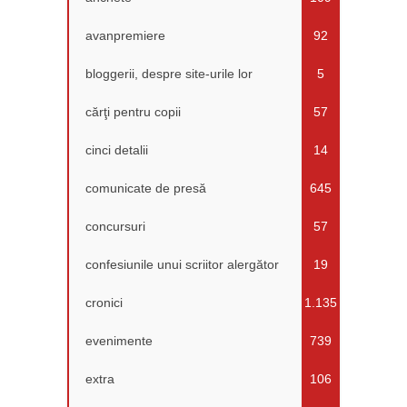
avanpremiere
92
bloggerii, despre site-urile lor
5
cărţi pentru copii
57
cinci detalii
14
comunicate de presă
645
concursuri
57
confesiunile unui scriitor alergător
19
cronici
1.135
evenimente
739
extra
106