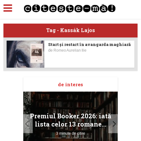
Tag - Kassák Lajos
Start și restart în avangarda maghiară
de
Romeo Aurelian Ilie
de interes
taj
Ang
Premiul Booker 2026: iată
ile
Buc
lista celor 13 romane...
3 minute de citire