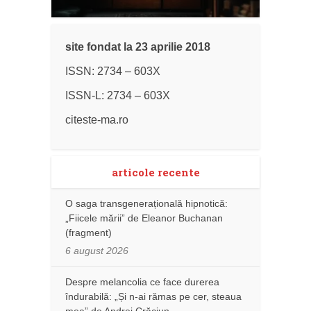
site fondat la 23 aprilie 2018
ISSN: 2734 – 603X
ISSN-L: 2734 – 603X
citeste-ma.ro
articole recente
O saga transgenerațională hipnotică:
„Fiicele mării” de Eleanor Buchanan
(fragment)
6 august 2026
Despre melancolia ce face durerea
îndurabilă: „Și n-ai rămas pe cer, steaua
mea” de Andrei Crăciun