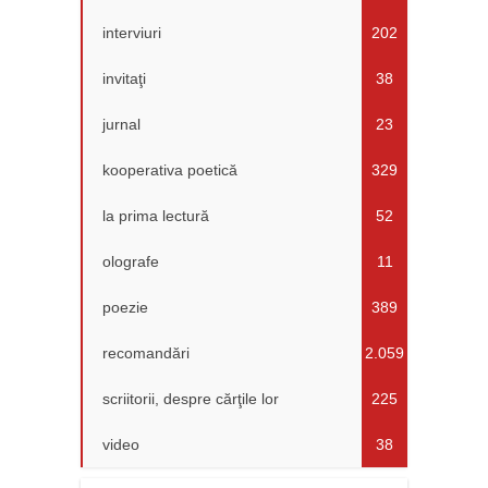
interviuri
202
invitaţi
38
jurnal
23
kooperativa poetică
329
la prima lectură
52
olografe
11
poezie
389
recomandări
2.059
scriitorii, despre cărţile lor
225
video
38