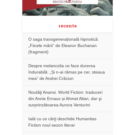
recente
O saga transgenerațională hipnotică:
„Fiicele mării” de Eleanor Buchanan
(fragment)
Despre melancolia ce face durerea
îndurabilă: „Și n-ai rămas pe cer, steaua
mea” de Andrei Crăciun
Noutăţi Anansi. World Fiction: traduceri
din Annie Ernaux și Ahmet Altan, dar şi
surprinzătoarea Aurora Venturini
Iată cu ce cărţi deschide Humanitas
Fiction noul sezon literar