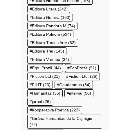
Editura Humanitas Fiction
(193)
Editura Litera
(242)
Editura Nemira
(160)
Editura Pandora M
(74)
Editura Polirom
(594)
Editura Tracus Arte
(52)
Editura Trei
(149)
Editura Vremea
(34)
Ego. Proză
(44)
EgoProză
(51)
Fiction Ltd
(21)
Fiction Ltd.
(26)
FILIT
(23)
Gaudeamus
(34)
Humanitas
(35)
interviu
(50)
jurnal
(26)
Kooperativa Poetică
(223)
librăria Humanitas de la Cișmigiu
(72)