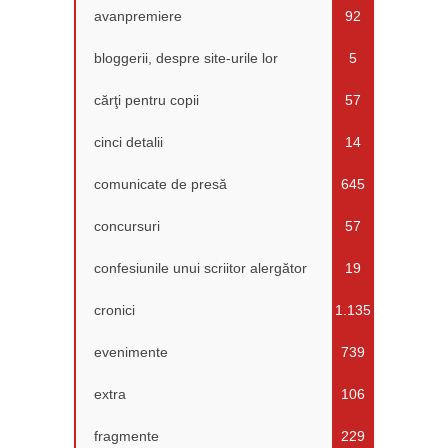
avanpremiere
92
bloggerii, despre site-urile lor
5
cărţi pentru copii
57
cinci detalii
14
comunicate de presă
645
concursuri
57
confesiunile unui scriitor alergător
19
cronici
1.135
evenimente
739
extra
106
fragmente
229