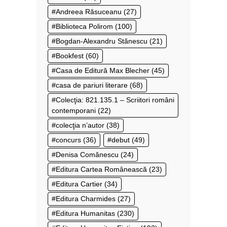
Andreea Răsuceanu
(27)
Biblioteca Polirom
(100)
Bogdan-Alexandru Stănescu
(21)
Bookfest
(60)
Casa de Editură Max Blecher
(45)
casa de pariuri literare
(68)
Colecţia: 821.135.1 – Scriitori români
contemporani
(22)
colecţia n’autor
(38)
concurs
(36)
debut
(49)
Denisa Comănescu
(24)
Editura Cartea Românească
(23)
Editura Cartier
(34)
Editura Charmides
(27)
Editura Humanitas
(230)