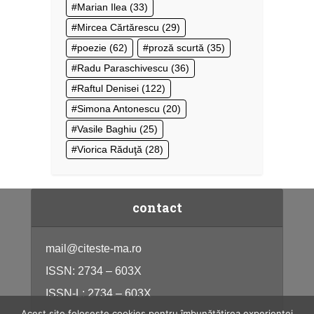
Marian Ilea
(33)
Mircea Cărtărescu
(29)
poezie
(62)
proză scurtă
(35)
Radu Paraschivescu
(36)
Raftul Denisei
(122)
Simona Antonescu
(20)
Vasile Baghiu
(25)
Viorica Răduţă
(28)
contact
mail@citeste-ma.ro
ISSN: 2734 – 603X
ISSN-L: 2734 – 603X
Acest site folosește cookies pentru îmbunătățirea experienței