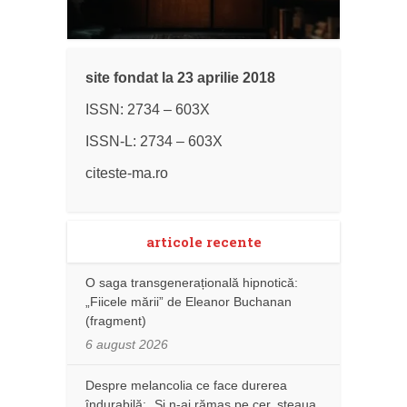
site fondat la 23 aprilie 2018
ISSN: 2734 – 603X
ISSN-L: 2734 – 603X
citeste-ma.ro
articole recente
O saga transgenerațională hipnotică:
„Fiicele mării” de Eleanor Buchanan
(fragment)
6 august 2026
Despre melancolia ce face durerea
îndurabilă: „Și n-ai rămas pe cer, steaua