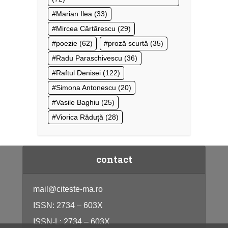
Marian Ilea
(33)
Mircea Cărtărescu
(29)
poezie
(62)
proză scurtă
(35)
Radu Paraschivescu
(36)
Raftul Denisei
(122)
Simona Antonescu
(20)
Vasile Baghiu
(25)
Viorica Răduţă
(28)
contact
mail@citeste-ma.ro
ISSN: 2734 – 603X
ISSN-L: 2734 – 603X