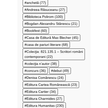
anchetă
(77)
Andreea Răsuceanu
(27)
Biblioteca Polirom
(100)
Bogdan-Alexandru Stănescu
(21)
Bookfest
(60)
Casa de Editură Max Blecher
(45)
casa de pariuri literare
(68)
Colecţia: 821.135.1 – Scriitori români
contemporani
(22)
colecţia n’autor
(38)
concurs
(36)
debut
(49)
Denisa Comănescu
(24)
Editura Cartea Românească
(23)
Editura Cartier
(34)
Editura Charmides
(27)
Editura Humanitas
(230)