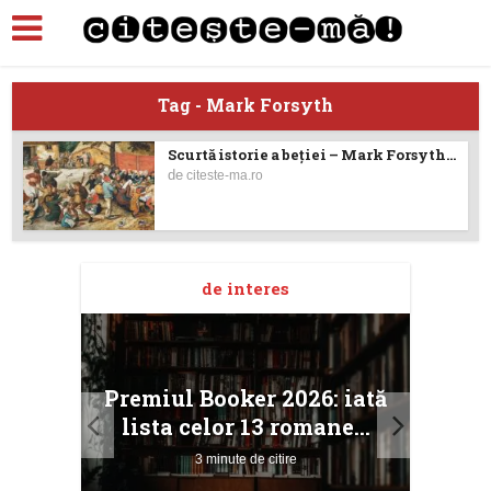
Tag - Mark Forsyth
Scurtă istorie a beției – Mark Forsyth...
de
citeste-ma.ro
de interes
taj
Ang
Premiul Booker 2026: iată
ile
Buc
lista celor 13 romane...
3 minute de citire