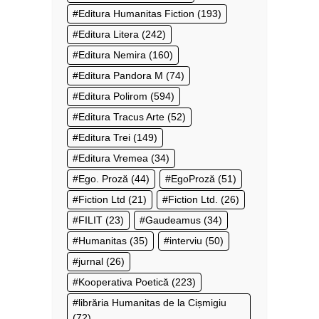
Editura Humanitas Fiction
(193)
Editura Litera
(242)
Editura Nemira
(160)
Editura Pandora M
(74)
Editura Polirom
(594)
Editura Tracus Arte
(52)
Editura Trei
(149)
Editura Vremea
(34)
Ego. Proză
(44)
EgoProză
(51)
Fiction Ltd
(21)
Fiction Ltd.
(26)
FILIT
(23)
Gaudeamus
(34)
Humanitas
(35)
interviu
(50)
jurnal
(26)
Kooperativa Poetică
(223)
librăria Humanitas de la Cișmigiu
(72)