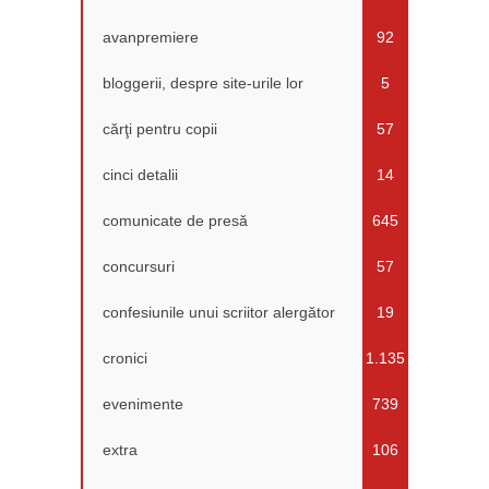
avanpremiere
92
bloggerii, despre site-urile lor
5
cărţi pentru copii
57
cinci detalii
14
comunicate de presă
645
concursuri
57
confesiunile unui scriitor alergător
19
cronici
1.135
evenimente
739
extra
106