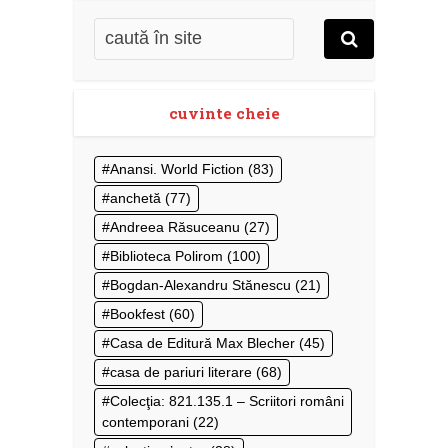
cuvinte cheie
Anansi. World Fiction
(83)
anchetă
(77)
Andreea Răsuceanu
(27)
Biblioteca Polirom
(100)
Bogdan-Alexandru Stănescu
(21)
Bookfest
(60)
Casa de Editură Max Blecher
(45)
casa de pariuri literare
(68)
Colecţia: 821.135.1 – Scriitori români
contemporani
(22)