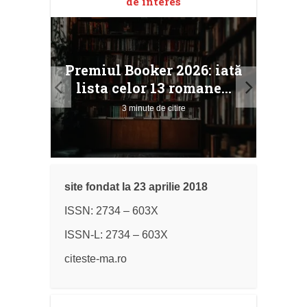
de interes
taj
Ang
Premiul Booker 2026: iată
ile
Buc
lista celor 13 romane...
3 minute de citire
site fondat la 23 aprilie 2018
ISSN: 2734 – 603X
ISSN-L: 2734 – 603X
citeste-ma.ro