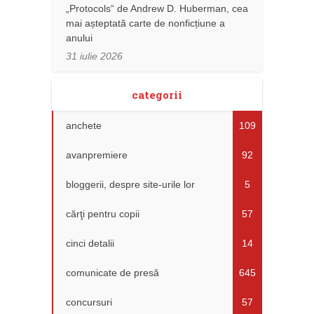
„Protocols“ de Andrew D. Huberman, cea
mai așteptată carte de nonficțiune a
anului
31 iulie 2026
categorii
anchete
109
avanpremiere
92
bloggerii, despre site-urile lor
5
cărţi pentru copii
57
cinci detalii
14
comunicate de presă
645
concursuri
57