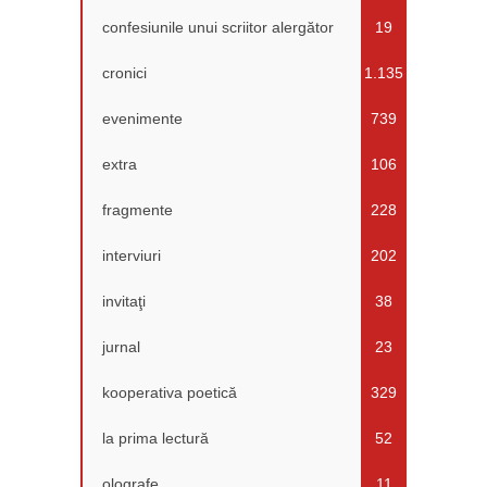
confesiunile unui scriitor alergător
19
cronici
1.135
evenimente
739
extra
106
fragmente
228
interviuri
202
invitaţi
38
jurnal
23
kooperativa poetică
329
la prima lectură
52
olografe
11