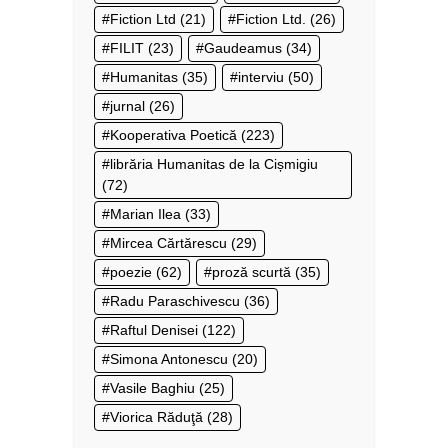
Fiction Ltd
(21)
Fiction Ltd.
(26)
FILIT
(23)
Gaudeamus
(34)
Humanitas
(35)
interviu
(50)
jurnal
(26)
Kooperativa Poetică
(223)
librăria Humanitas de la Cișmigiu
(72)
Marian Ilea
(33)
Mircea Cărtărescu
(29)
poezie
(62)
proză scurtă
(35)
Radu Paraschivescu
(36)
Raftul Denisei
(122)
Simona Antonescu
(20)
Vasile Baghiu
(25)
Viorica Răduţă
(28)