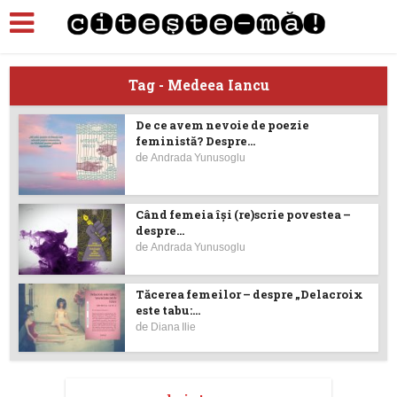
Tag - Medeea Iancu
De ce avem nevoie de poezie
feministă? Despre...
de
Andrada Yunusoglu
Când femeia îşi (re)scrie povestea –
despre...
de
Andrada Yunusoglu
Tăcerea femeilor – despre „Delacroix
este tabu:...
de
Diana Ilie