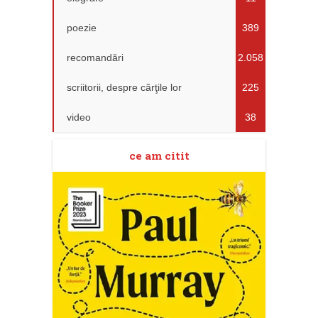
poezie
389
recomandări
2.058
scriitorii, despre cărţile lor
225
video
38
ce am citit