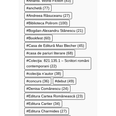
Anansi. World Fiction
(83)
anchetă
(77)
Andreea Răsuceanu
(27)
Biblioteca Polirom
(100)
Bogdan-Alexandru Stănescu
(21)
Bookfest
(60)
Casa de Editură Max Blecher
(45)
casa de pariuri literare
(68)
Colecţia: 821.135.1 – Scriitori români
contemporani
(22)
colecţia n’autor
(38)
concurs
(36)
debut
(49)
Denisa Comănescu
(24)
Editura Cartea Românească
(23)
Editura Cartier
(34)
Editura Charmides
(27)