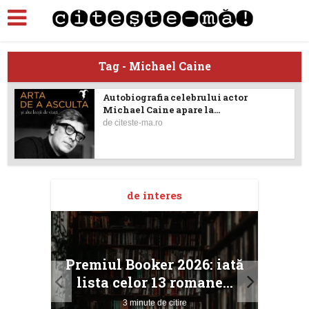
Tag - Michael Caine
Autobiografia celebrului actor
Michael Caine apare la...
de
citeste-ma.ro
de interes
taj
Ang
Premiul Booker 2026: iată
ile
Buc
lista celor 13 romane...
3 minute de citire