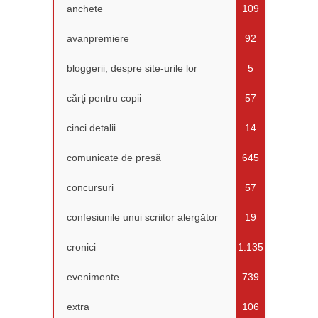
anchete
109
avanpremiere
92
bloggerii, despre site-urile lor
5
cărţi pentru copii
57
cinci detalii
14
comunicate de presă
645
concursuri
57
confesiunile unui scriitor alergător
19
cronici
1.135
evenimente
739
extra
106