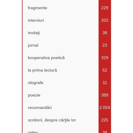
fragmente
229
interviuri
202
invitaţi
38
jurnal
23
kooperativa poetică
329
la prima lectură
52
olografe
11
poezie
389
recomandări
2.059
scriitorii, despre cărţile lor
225
video
38