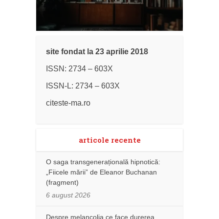
site fondat la 23 aprilie 2018
ISSN: 2734 – 603X
ISSN-L: 2734 – 603X
citeste-ma.ro
articole recente
O saga transgenerațională hipnotică:
„Fiicele mării” de Eleanor Buchanan
(fragment)
6 august 2026
Despre melancolia ce face durerea