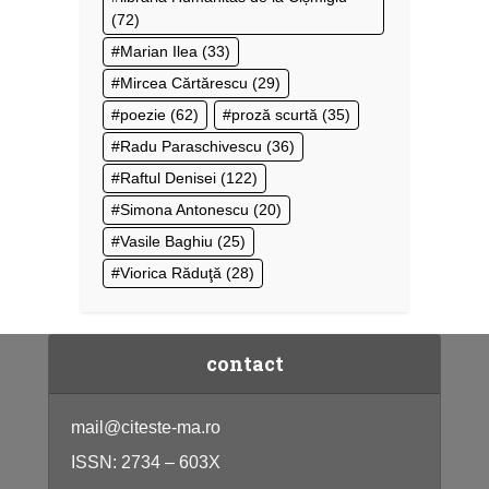
(72)
Marian Ilea
(33)
Mircea Cărtărescu
(29)
poezie
(62)
proză scurtă
(35)
Radu Paraschivescu
(36)
Raftul Denisei
(122)
Simona Antonescu
(20)
Vasile Baghiu
(25)
Viorica Răduţă
(28)
contact
mail@citeste-ma.ro
ISSN: 2734 – 603X