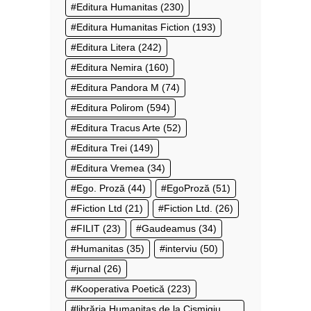
Editura Humanitas
(230)
Editura Humanitas Fiction
(193)
Editura Litera
(242)
Editura Nemira
(160)
Editura Pandora M
(74)
Editura Polirom
(594)
Editura Tracus Arte
(52)
Editura Trei
(149)
Editura Vremea
(34)
Ego. Proză
(44)
EgoProză
(51)
Fiction Ltd
(21)
Fiction Ltd.
(26)
FILIT
(23)
Gaudeamus
(34)
Humanitas
(35)
interviu
(50)
jurnal
(26)
Kooperativa Poetică
(223)
librăria Humanitas de la Cișmigiu