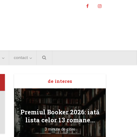
e
contact
de interes
Angela
Premiul Booker 2026: iată
Bucur
lista celor 13 romane...
3 minute de citire