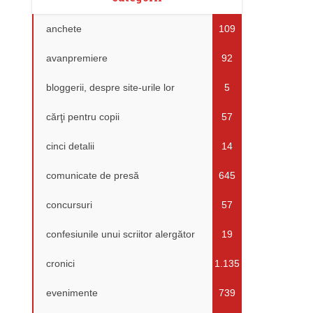
anchete
109
avanpremiere
92
bloggerii, despre site-urile lor
5
cărţi pentru copii
57
cinci detalii
14
comunicate de presă
645
concursuri
57
confesiunile unui scriitor alergător
19
cronici
1.135
evenimente
739