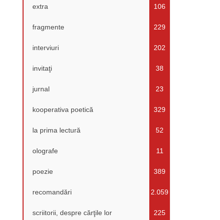
extra
106
fragmente
229
interviuri
202
invitaţi
38
jurnal
23
kooperativa poetică
329
la prima lectură
52
olografe
11
poezie
389
recomandări
2.059
scriitorii, despre cărţile lor
225