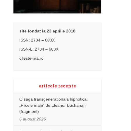
site fondat la 23 aprilie 2018
ISSN: 2734 – 603X
ISSN-L: 2734 – 603X
citeste-ma.ro
articole recente
O saga transgenerațională hipnotică:
„Fiicele mării” de Eleanor Buchanan
(fragment)
6 august 2026