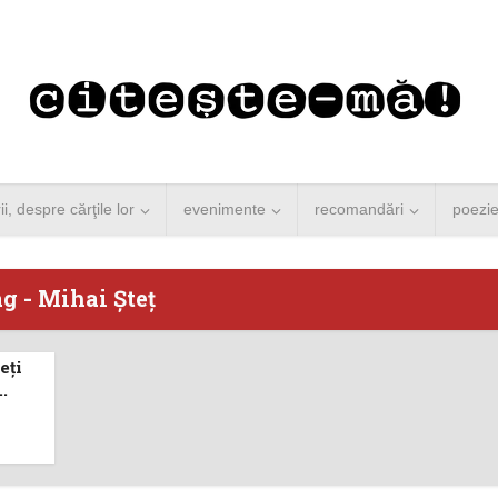
rii, despre cărţile lor
evenimente
recomandări
poezi
g - Mihai Şteţ
eţi
 Merkel vine la
Concurs de reportaj
..
ști. Lansare de
literar pentru noile
carte şi...
generații...
 minute de citire
3 minute de citire