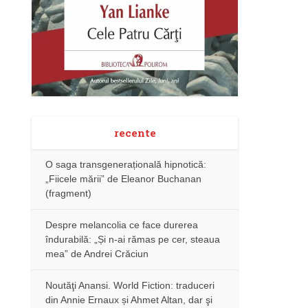
recente
O saga transgenerațională hipnotică:
„Fiicele mării” de Eleanor Buchanan
(fragment)
Despre melancolia ce face durerea
îndurabilă: „Și n-ai rămas pe cer, steaua
mea” de Andrei Crăciun
Noutăţi Anansi. World Fiction: traduceri
din Annie Ernaux și Ahmet Altan, dar şi