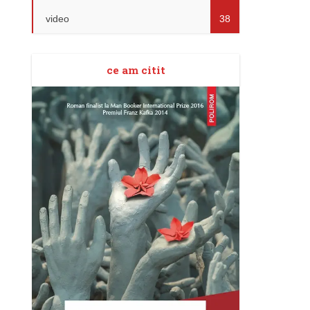
video
38
ce am citit