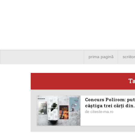
prima pagină
scriito
Ta
Concurs Polirom: put
Angela
câştiga trei cărţi din.
de
citeste-ma.ro
Bucure
4