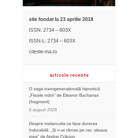
site fondat la 23 aprilie 2018
ISSN: 2734 – 603X
ISSN-L: 2734 – 603X
citeste-ma.ro
articole recente
O saga transgenerațională hipnotică:
„Fiicele mării” de Eleanor Buchanan
(fragment)
6 august 2026
Despre melancolia ce face durerea
îndurabilă: „Și n-ai rămas pe cer, steaua
mea” de Andrei Crăciun