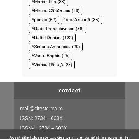
Marian Ilea
(33)
Mircea Cărtărescu
(29)
poezie
(62)
proză scurtă
(35)
Radu Paraschivescu
(36)
Raftul Denisei
(122)
Simona Antonescu
(20)
Vasile Baghiu
(25)
Viorica Răduţă
(28)
contact
mail@citeste-ma.ro
ISSN: 2734 – 603X
ISSN-L: 2734 – 603X
Acest site folosește cookies pentru îmbunătățirea experienței
citeste-ma.ro