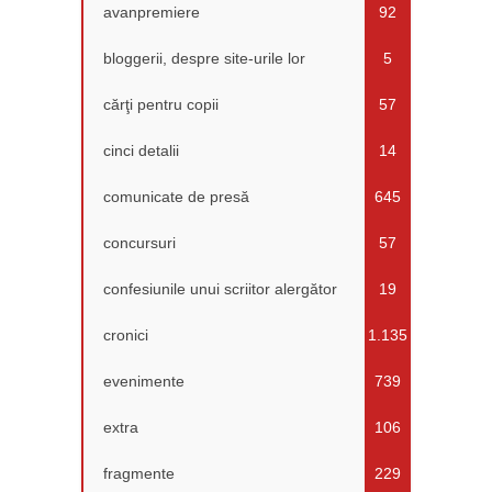
avanpremiere
92
bloggerii, despre site-urile lor
5
cărţi pentru copii
57
cinci detalii
14
comunicate de presă
645
concursuri
57
confesiunile unui scriitor alergător
19
cronici
1.135
evenimente
739
extra
106
fragmente
229