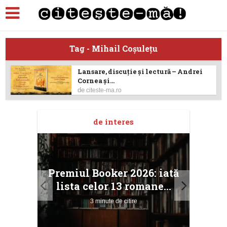
Tag - Mihail Coșulețu
Lansare, discuție și lectură – Andrei
Cornea și...
de
citeste-ma.ro
de interes
taj
Ang
Premiul Booker 2026: iată
ile
Buc
lista celor 13 romane...
3 minute de citire