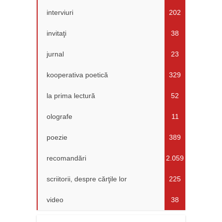
interviuri
202
invitaţi
38
jurnal
23
kooperativa poetică
329
la prima lectură
52
olografe
11
poezie
389
recomandări
2.059
scriitorii, despre cărţile lor
225
video
38