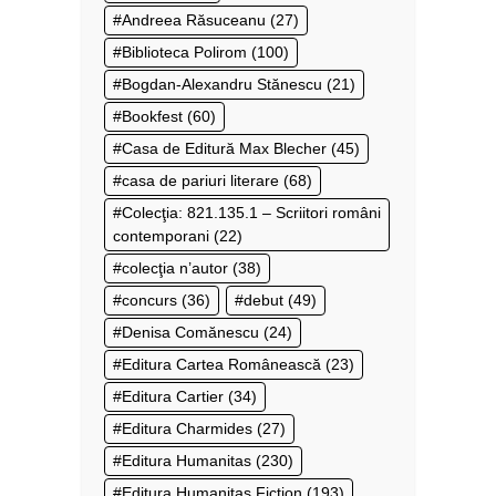
Andreea Răsuceanu
(27)
Biblioteca Polirom
(100)
Bogdan-Alexandru Stănescu
(21)
Bookfest
(60)
Casa de Editură Max Blecher
(45)
casa de pariuri literare
(68)
Colecţia: 821.135.1 – Scriitori români
contemporani
(22)
colecţia n’autor
(38)
concurs
(36)
debut
(49)
Denisa Comănescu
(24)
Editura Cartea Românească
(23)
Editura Cartier
(34)
Editura Charmides
(27)
Editura Humanitas
(230)
Editura Humanitas Fiction
(193)