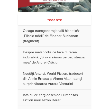
recente
O saga transgenerațională hipnotică:
„Fiicele mării” de Eleanor Buchanan
(fragment)
Despre melancolia ce face durerea
îndurabilă: „Și n-ai rămas pe cer, steaua
mea” de Andrei Crăciun
Noutăţi Anansi. World Fiction: traduceri
din Annie Ernaux și Ahmet Altan, dar şi
surprinzătoarea Aurora Venturini
Iată cu ce cărţi deschide Humanitas
Fiction noul sezon literar