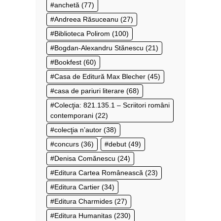
anchetă
(77)
Andreea Răsuceanu
(27)
Biblioteca Polirom
(100)
Bogdan-Alexandru Stănescu
(21)
Bookfest
(60)
Casa de Editură Max Blecher
(45)
casa de pariuri literare
(68)
Colecţia: 821.135.1 – Scriitori români
contemporani
(22)
colecţia n’autor
(38)
concurs
(36)
debut
(49)
Denisa Comănescu
(24)
Editura Cartea Românească
(23)
Editura Cartier
(34)
Editura Charmides
(27)
Editura Humanitas
(230)