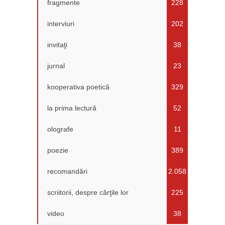
fragmente
228
interviuri
202
invitaţi
38
jurnal
23
kooperativa poetică
329
la prima lectură
52
olografe
11
poezie
389
recomandări
2.058
scriitorii, despre cărţile lor
225
video
38