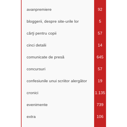
avanpremiere
92
bloggerii, despre site-urile lor
5
cărţi pentru copii
57
cinci detalii
14
comunicate de presă
645
concursuri
57
confesiunile unui scriitor alergător
19
cronici
1.135
evenimente
739
extra
106