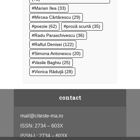
Marian Ilea
(33)
Mircea Cărtărescu
(29)
poezie
(62)
proză scurtă
(35)
Radu Paraschivescu
(36)
Raftul Denisei
(122)
Simona Antonescu
(20)
Vasile Baghiu
(25)
Viorica Răduţă
(28)
contact
mail@citeste-ma.ro
ISSN: 2734 – 603X
ISSN-L: 2734 – 603X