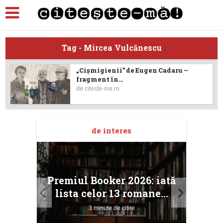
Tag - Mircea Vulcănescu
„Cişmigienii” de Eugen Cadaru –
fragment în...
de
citeste-ma.ro
de interes
taj
Ang
Premiul Booker 2026: iată
ile
Buc
lista celor 13 romane...
3 minute de citire