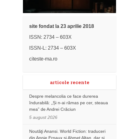
site fondat la 23 aprilie 2018
ISSN: 2734 – 603X
ISSN-L: 2734 – 603X
citeste-ma.ro
articole recente
Despre melancolia ce face durerea
îndurabilă: „Și n-ai rămas pe cer, steaua
mea” de Andrei Crăciun
5 august 2026
Noutăţi Anansi. World Fiction: traduceri
din Annie Ernaux și Ahmet Altan, dar şi