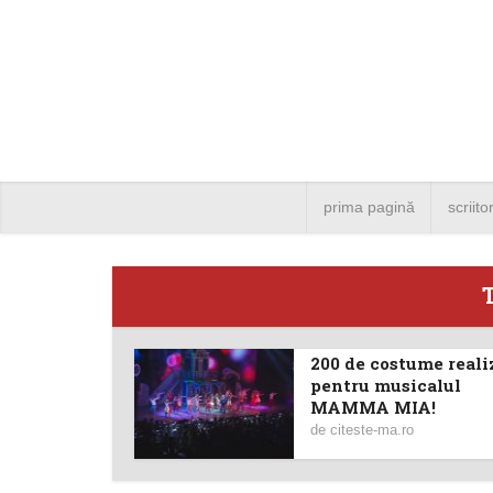
prima pagină
scriito
200 de costume reali
Angela
pentru musicalul
MAMMA MIA!
Bucure
de
citeste-ma.ro
4