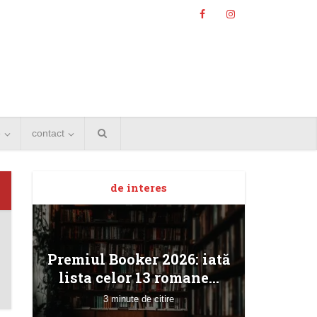
e
contact
de interes
Angela
Premiul Booker 2026: iată
Bucur
lista celor 13 romane...
3 minute de citire