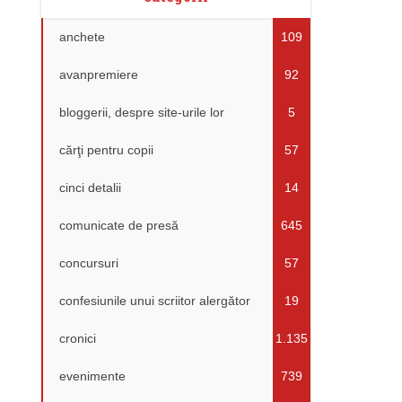
anchete
109
avanpremiere
92
bloggerii, despre site-urile lor
5
cărţi pentru copii
57
cinci detalii
14
comunicate de presă
645
concursuri
57
confesiunile unui scriitor alergător
19
cronici
1.135
evenimente
739