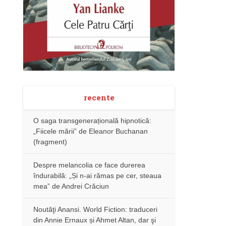
recente
O saga transgenerațională hipnotică:
„Fiicele mării” de Eleanor Buchanan
(fragment)
Despre melancolia ce face durerea
îndurabilă: „Și n-ai rămas pe cer, steaua
mea” de Andrei Crăciun
Noutăţi Anansi. World Fiction: traduceri
din Annie Ernaux și Ahmet Altan, dar şi