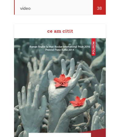
video
38
ce am citit