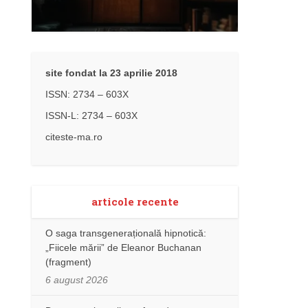
site fondat la 23 aprilie 2018
ISSN: 2734 – 603X
ISSN-L: 2734 – 603X
citeste-ma.ro
articole recente
O saga transgenerațională hipnotică:
„Fiicele mării” de Eleanor Buchanan
(fragment)
6 august 2026