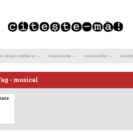
rii, despre cărţile lor
evenimente
recomandări
poezi
Tag - musical
zate
 Merkel vine la
Concurs de reportaj
ști. Lansare de
literar pentru noile
carte şi...
generații...
 minute de citire
3 minute de citire