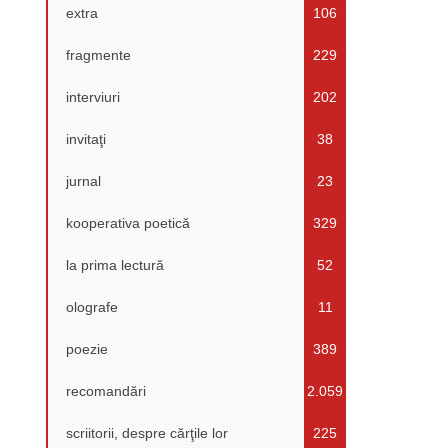
extra
106
fragmente
229
interviuri
202
invitaţi
38
jurnal
23
kooperativa poetică
329
la prima lectură
52
olografe
11
poezie
389
recomandări
2.059
scriitorii, despre cărţile lor
225