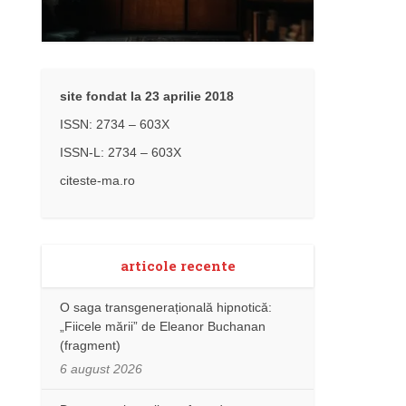
site fondat la 23 aprilie 2018
ISSN: 2734 – 603X
ISSN-L: 2734 – 603X
citeste-ma.ro
articole recente
O saga transgenerațională hipnotică:
„Fiicele mării” de Eleanor Buchanan
(fragment)
6 august 2026