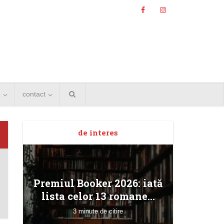
e
contact
de interes
Angela
Premiul Booker 2026: iată
Bucur
lista celor 13 romane...
3 minute de citire