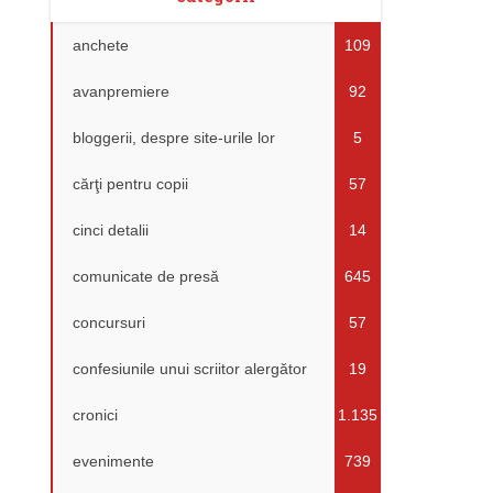
anchete
109
avanpremiere
92
bloggerii, despre site-urile lor
5
cărţi pentru copii
57
cinci detalii
14
comunicate de presă
645
concursuri
57
confesiunile unui scriitor alergător
19
cronici
1.135
evenimente
739