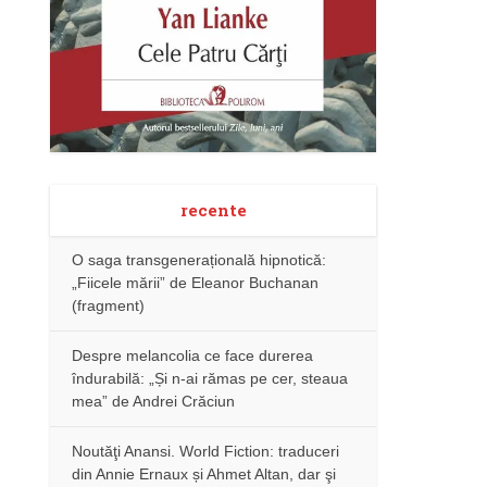
recente
O saga transgenerațională hipnotică:
„Fiicele mării” de Eleanor Buchanan
(fragment)
Despre melancolia ce face durerea
îndurabilă: „Și n-ai rămas pe cer, steaua
mea” de Andrei Crăciun
Noutăţi Anansi. World Fiction: traduceri
din Annie Ernaux și Ahmet Altan, dar şi