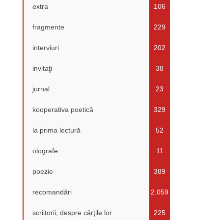
extra
106
fragmente
229
interviuri
202
invitaţi
38
jurnal
23
kooperativa poetică
329
la prima lectură
52
olografe
11
poezie
389
recomandări
2.059
scriitorii, despre cărţile lor
225