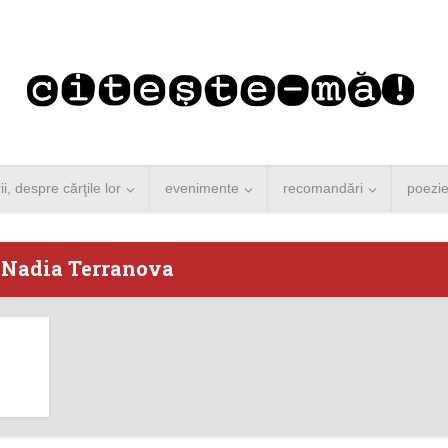
rii, despre cărţile lor
evenimente
recomandări
poezi
 Nadia Terranova
 Merkel vine la
Concurs de reportaj
ști. Lansare de
literar pentru noile
carte şi...
generații...
 minute de citire
3 minute de citire