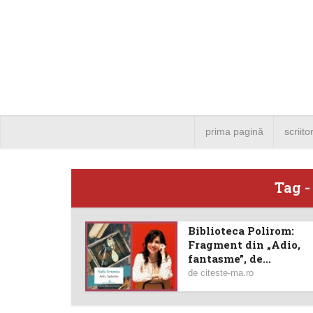
prima pagină
scriito
Tag -
Biblioteca Polirom:
Angela
Fragment din „Adio,
fantasme”, de...
Bucure
de
citeste-ma.ro
4