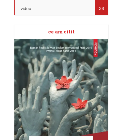
video
38
ce am citit