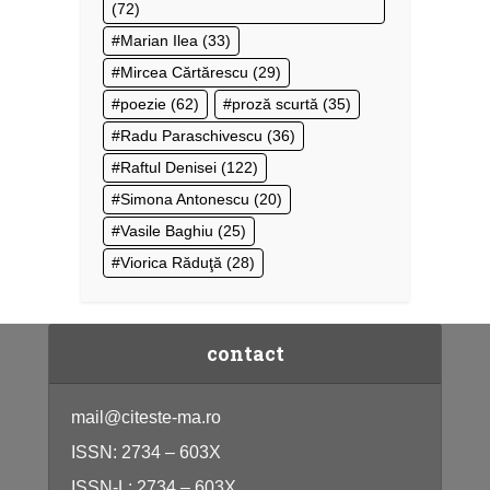
(72)
Marian Ilea
(33)
Mircea Cărtărescu
(29)
poezie
(62)
proză scurtă
(35)
Radu Paraschivescu
(36)
Raftul Denisei
(122)
Simona Antonescu
(20)
Vasile Baghiu
(25)
Viorica Răduţă
(28)
contact
mail@citeste-ma.ro
ISSN: 2734 – 603X
ISSN-L: 2734 – 603X