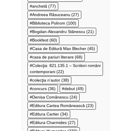
anchetă
(77)
Andreea Răsuceanu
(27)
Biblioteca Polirom
(100)
Bogdan-Alexandru Stănescu
(21)
Bookfest
(60)
Casa de Editură Max Blecher
(45)
casa de pariuri literare
(68)
Colecţia: 821.135.1 – Scriitori români
contemporani
(22)
colecţia n’autor
(38)
concurs
(36)
debut
(49)
Denisa Comănescu
(24)
Editura Cartea Românească
(23)
Editura Cartier
(34)
Editura Charmides
(27)