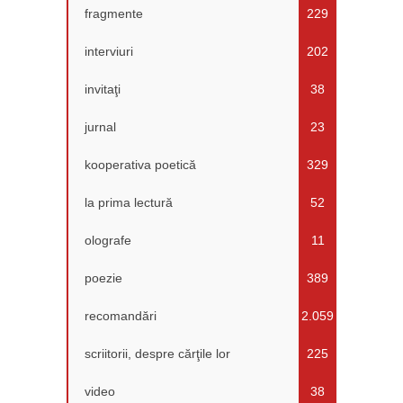
fragmente
229
interviuri
202
invitaţi
38
jurnal
23
kooperativa poetică
329
la prima lectură
52
olografe
11
poezie
389
recomandări
2.059
scriitorii, despre cărţile lor
225
video
38