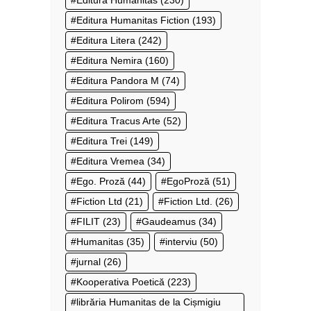
Editura Humanitas
(230)
Editura Humanitas Fiction
(193)
Editura Litera
(242)
Editura Nemira
(160)
Editura Pandora M
(74)
Editura Polirom
(594)
Editura Tracus Arte
(52)
Editura Trei
(149)
Editura Vremea
(34)
Ego. Proză
(44)
EgoProză
(51)
Fiction Ltd
(21)
Fiction Ltd.
(26)
FILIT
(23)
Gaudeamus
(34)
Humanitas
(35)
interviu
(50)
jurnal
(26)
Kooperativa Poetică
(223)
librăria Humanitas de la Cișmigiu