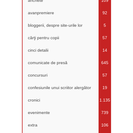
anchete
109
avanpremiere
92
bloggerii, despre site-urile lor
5
cărţi pentru copii
57
cinci detalii
14
comunicate de presă
645
concursuri
57
confesiunile unui scriitor alergător
19
cronici
1.135
evenimente
739
extra
106