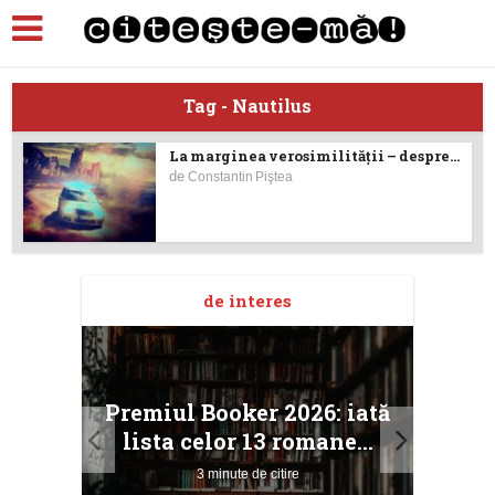
Tag - Nautilus
La marginea verosimilităţii – despre...
de
Constantin Piştea
de interes
taj
Ang
Premiul Booker 2026: iată
ile
Buc
lista celor 13 romane...
3 minute de citire