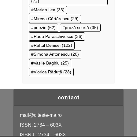
(72)
Marian Ilea
(33)
Mircea Cărtărescu
(29)
poezie
(62)
proză scurtă
(35)
Radu Paraschivescu
(36)
Raftul Denisei
(122)
Simona Antonescu
(20)
Vasile Baghiu
(25)
Viorica Răduţă
(28)
contact
mail@citeste-ma.ro
ISSN: 2734 – 603X
ISSN-L: 2734 – 603X