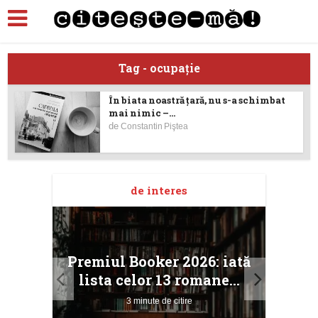
Tag - ocupaţie
În biata noastră ţară, nu s-a schimbat
mai nimic –...
de
Constantin Piştea
de interes
taj
Ang
Premiul Booker 2026: iată
ile
Buc
lista celor 13 romane...
3 minute de citire