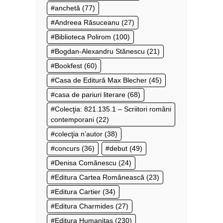
anchetă
(77)
Andreea Răsuceanu
(27)
Biblioteca Polirom
(100)
Bogdan-Alexandru Stănescu
(21)
Bookfest
(60)
Casa de Editură Max Blecher
(45)
casa de pariuri literare
(68)
Colecţia: 821.135.1 – Scriitori români
contemporani
(22)
colecţia n’autor
(38)
concurs
(36)
debut
(49)
Denisa Comănescu
(24)
Editura Cartea Românească
(23)
Editura Cartier
(34)
Editura Charmides
(27)
Editura Humanitas
(230)