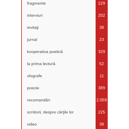
fragmente
229
interviuri
202
invitaţi
38
jurnal
23
kooperativa poetică
329
la prima lectură
52
olografe
11
poezie
389
recomandări
2.059
scriitorii, despre cărţile lor
225
video
38