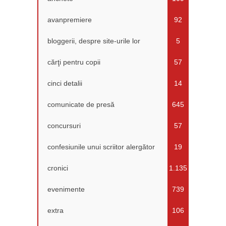
avanpremiere
92
bloggerii, despre site-urile lor
5
cărţi pentru copii
57
cinci detalii
14
comunicate de presă
645
concursuri
57
confesiunile unui scriitor alergător
19
cronici
1.135
evenimente
739
extra
106