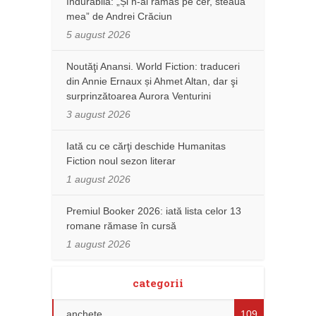
îndurabilă: „Și n-ai rămas pe cer, steaua
mea” de Andrei Crăciun
5 august 2026
Noutăţi Anansi. World Fiction: traduceri
din Annie Ernaux și Ahmet Altan, dar şi
surprinzătoarea Aurora Venturini
3 august 2026
Iată cu ce cărţi deschide Humanitas
Fiction noul sezon literar
1 august 2026
Premiul Booker 2026: iată lista celor 13
romane rămase în cursă
1 august 2026
categorii
anchete
109