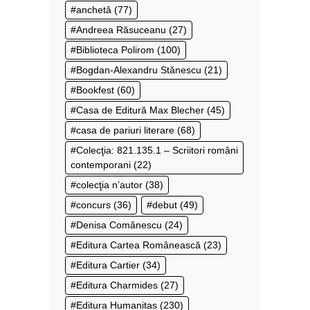
anchetă
(77)
Andreea Răsuceanu
(27)
Biblioteca Polirom
(100)
Bogdan-Alexandru Stănescu
(21)
Bookfest
(60)
Casa de Editură Max Blecher
(45)
casa de pariuri literare
(68)
Colecţia: 821.135.1 – Scriitori români
contemporani
(22)
colecţia n’autor
(38)
concurs
(36)
debut
(49)
Denisa Comănescu
(24)
Editura Cartea Românească
(23)
Editura Cartier
(34)
Editura Charmides
(27)
Editura Humanitas
(230)