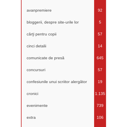
avanpremiere
92
bloggerii, despre site-urile lor
5
cărţi pentru copii
57
cinci detalii
14
comunicate de presă
645
concursuri
57
confesiunile unui scriitor alergător
19
cronici
1.135
evenimente
739
extra
106