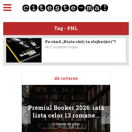
Tag - PNL
Pe când „Nişte cărţi în slujba ţării”?
de
Constantin Piştea
de interes
taj
Ang
Premiul Booker 2026: iată
ile
Buc
lista celor 13 romane...
3 minute de citire