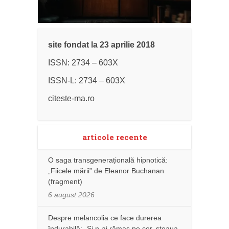
site fondat la 23 aprilie 2018
ISSN: 2734 – 603X
ISSN-L: 2734 – 603X
citeste-ma.ro
articole recente
O saga transgenerațională hipnotică:
„Fiicele mării” de Eleanor Buchanan
(fragment)
6 august 2026
Despre melancolia ce face durerea
îndurabilă: „Și n-ai rămas pe cer, steaua