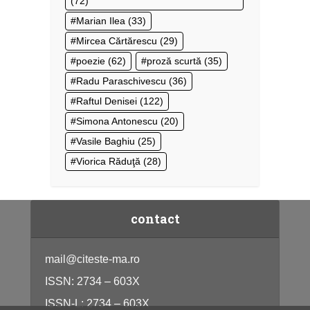
(72)
Marian Ilea
(33)
Mircea Cărtărescu
(29)
poezie
(62)
proză scurtă
(35)
Radu Paraschivescu
(36)
Raftul Denisei
(122)
Simona Antonescu
(20)
Vasile Baghiu
(25)
Viorica Răduţă
(28)
contact
mail@citeste-ma.ro
ISSN: 2734 – 603X
ISSN-L: 2734 – 603X