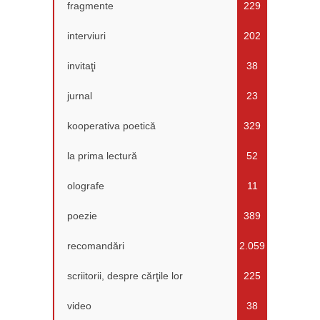
fragmente
229
interviuri
202
invitaţi
38
jurnal
23
kooperativa poetică
329
la prima lectură
52
olografe
11
poezie
389
recomandări
2.059
scriitorii, despre cărţile lor
225
video
38