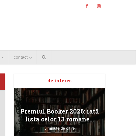
e
contact
de interes
Angela
Premiul Booker 2026: iată
Bucur
lista celor 13 romane...
3 minute de citire