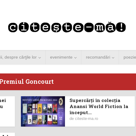
rii, despre cărţile lor
evenimente
recomandări
poezi
 Premiul Goncourt
nei
Supercărţi în colecția
 Merkel vine la
Concurs de reportaj
eu
Anansi World Fiction la
început...
ști. Lansare de
literar pentru noile
de
citeste-ma.ro
carte şi...
generații...
 minute de citire
3 minute de citire