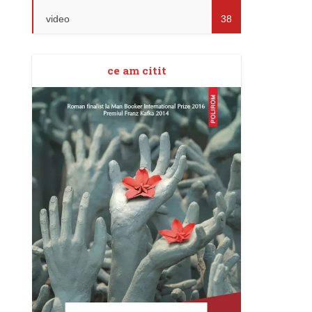
video
38
ce am citit