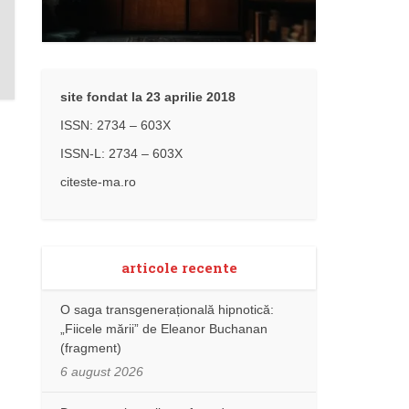
site fondat la 23 aprilie 2018
ISSN: 2734 – 603X
ISSN-L: 2734 – 603X
citeste-ma.ro
articole recente
O saga transgenerațională hipnotică:
„Fiicele mării” de Eleanor Buchanan
(fragment)
6 august 2026