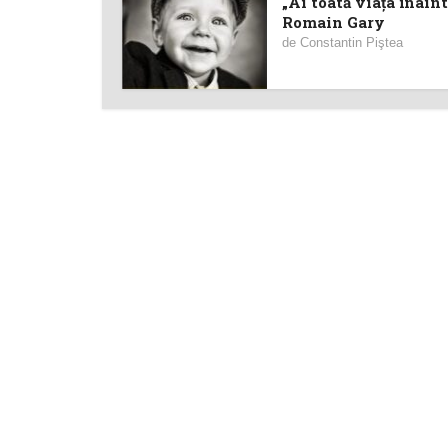
„Ai toată viaţa înaint
Romain Gary
de
Constantin Piştea