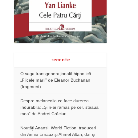
recente
O saga transgenerațională hipnotică:
„Fiicele mării” de Eleanor Buchanan
(fragment)
Despre melancolia ce face durerea
îndurabilă: „Și n-ai rămas pe cer, steaua
mea” de Andrei Crăciun
Noutăţi Anansi. World Fiction: traduceri
din Annie Ernaux și Ahmet Altan, dar şi