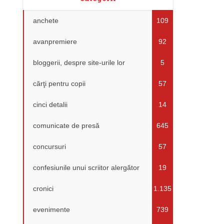
anchete
109
avanpremiere
92
bloggerii, despre site-urile lor
5
cărţi pentru copii
57
cinci detalii
14
comunicate de presă
645
concursuri
57
confesiunile unui scriitor alergător
19
cronici
1.135
evenimente
739