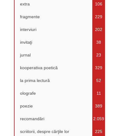
extra
106
fragmente
229
interviuri
202
invitaţi
38
jurnal
23
kooperativa poetică
329
la prima lectură
52
olografe
11
poezie
389
recomandări
2.059
scriitorii, despre cărţile lor
225