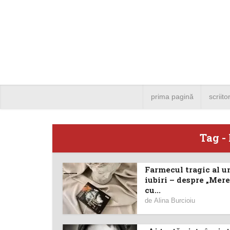
prima pagină
scriito
Tag -
Farmecul tragic al u
Angela
iubiri – despre „Mer
cu...
Bucure
de
Alina Burcioiu
4