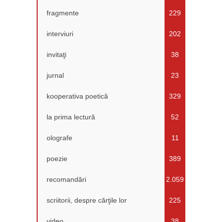
fragmente
229
interviuri
202
invitaţi
38
jurnal
23
kooperativa poetică
329
la prima lectură
52
olografe
11
poezie
389
recomandări
2.059
scriitorii, despre cărţile lor
225
video
38