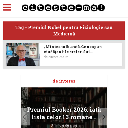
Tag - Premiul Nobel pentru Fiziologie sau
Medicină
„Mintea tulburată. Ce ne spun
ciudățeniile creierului...
de
citeste-ma.ro
de interes
taj
Ang
Premiul Booker 2026: iată
ile
Buc
lista celor 13 romane...
3 minute de citire