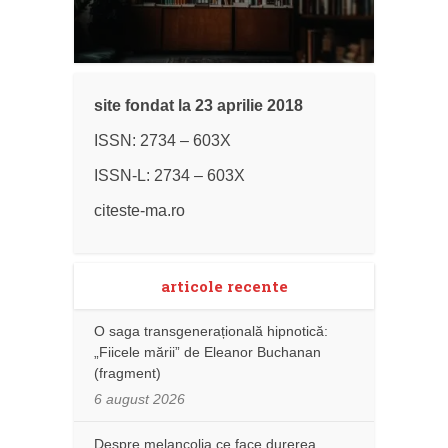
site fondat la 23 aprilie 2018
ISSN: 2734 – 603X
ISSN-L: 2734 – 603X
citeste-ma.ro
articole recente
O saga transgenerațională hipnotică:
„Fiicele mării” de Eleanor Buchanan
(fragment)
6 august 2026
Despre melancolia ce face durerea