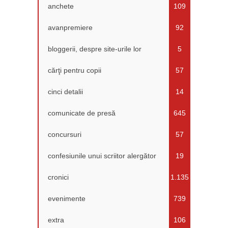
anchete
109
avanpremiere
92
bloggerii, despre site-urile lor
5
cărţi pentru copii
57
cinci detalii
14
comunicate de presă
645
concursuri
57
confesiunile unui scriitor alergător
19
cronici
1.135
evenimente
739
extra
106