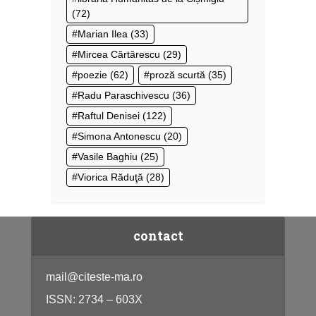
(72)
Marian Ilea
(33)
Mircea Cărtărescu
(29)
poezie
(62)
proză scurtă
(35)
Radu Paraschivescu
(36)
Raftul Denisei
(122)
Simona Antonescu
(20)
Vasile Baghiu
(25)
Viorica Răduţă
(28)
contact
mail@citeste-ma.ro
ISSN: 2734 – 603X