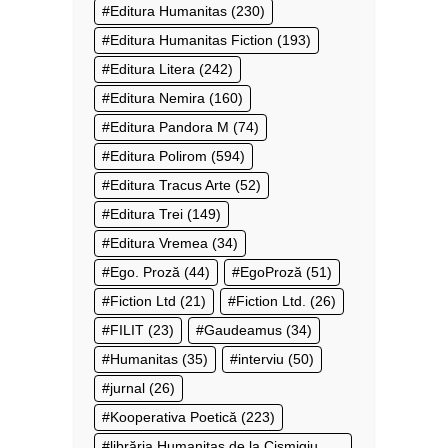
Editura Humanitas
(230)
Editura Humanitas Fiction
(193)
Editura Litera
(242)
Editura Nemira
(160)
Editura Pandora M
(74)
Editura Polirom
(594)
Editura Tracus Arte
(52)
Editura Trei
(149)
Editura Vremea
(34)
Ego. Proză
(44)
EgoProză
(51)
Fiction Ltd
(21)
Fiction Ltd.
(26)
FILIT
(23)
Gaudeamus
(34)
Humanitas
(35)
interviu
(50)
jurnal
(26)
Kooperativa Poetică
(223)
librăria Humanitas de la Cișmigiu