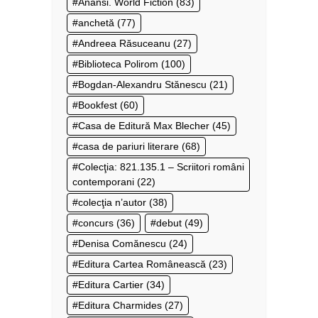
Anansi. World Fiction
(83)
anchetă
(77)
Andreea Răsuceanu
(27)
Biblioteca Polirom
(100)
Bogdan-Alexandru Stănescu
(21)
Bookfest
(60)
Casa de Editură Max Blecher
(45)
casa de pariuri literare
(68)
Colecţia: 821.135.1 – Scriitori români
contemporani
(22)
colecţia n’autor
(38)
concurs
(36)
debut
(49)
Denisa Comănescu
(24)
Editura Cartea Românească
(23)
Editura Cartier
(34)
Editura Charmides
(27)