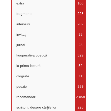
extra
106
fragmente
228
interviuri
202
invitaţi
38
jurnal
23
kooperativa poetică
329
la prima lectură
52
olografe
11
poezie
389
recomandări
2.058
scriitorii, despre cărţile lor
225