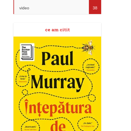
video
38
ce am citit