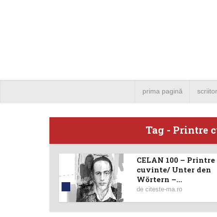
prima pagină
scriito
Tag - Printre
CELAN 100 – Printre
Angela
cuvinte/ Unter den
Wörtern –...
Bucure
de
citeste-ma.ro
4