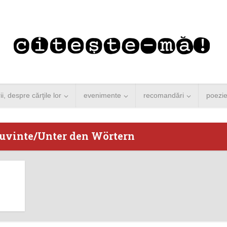
rii, despre cărţile lor
evenimente
recomandări
poezi
 cuvinte/Unter den Wörtern
 Merkel vine la
Concurs de reportaj
ști. Lansare de
literar pentru noile
carte şi...
generații...
 minute de citire
3 minute de citire