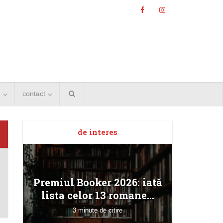
e
contact
de interes
Angela
Premiul Booker 2026: iată
Bucur
lista celor 13 romane...
3 minute de citire