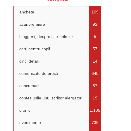
anchete
109
avanpremiere
92
bloggerii, despre site-urile lor
5
cărţi pentru copii
57
cinci detalii
14
comunicate de presă
645
concursuri
57
confesiunile unui scriitor alergător
19
cronici
1.135
evenimente
739