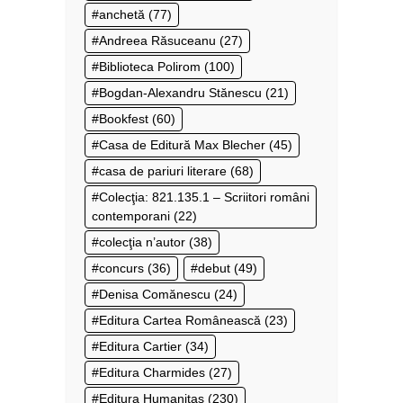
anchetă
(77)
Andreea Răsuceanu
(27)
Biblioteca Polirom
(100)
Bogdan-Alexandru Stănescu
(21)
Bookfest
(60)
Casa de Editură Max Blecher
(45)
casa de pariuri literare
(68)
Colecţia: 821.135.1 – Scriitori români
contemporani
(22)
colecţia n’autor
(38)
concurs
(36)
debut
(49)
Denisa Comănescu
(24)
Editura Cartea Românească
(23)
Editura Cartier
(34)
Editura Charmides
(27)
Editura Humanitas
(230)