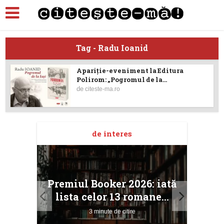
Tag - Radu Ioanid
Apariţie-eveniment la Editura
Polirom: „Pogromul de la...
de
citeste-ma.ro
de interes
taj
Ang
Premiul Booker 2026: iată
ile
Buc
lista celor 13 romane...
3 minute de citire