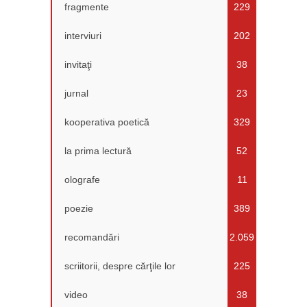
fragmente
229
interviuri
202
invitaţi
38
jurnal
23
kooperativa poetică
329
la prima lectură
52
olografe
11
poezie
389
recomandări
2.059
scriitorii, despre cărţile lor
225
video
38