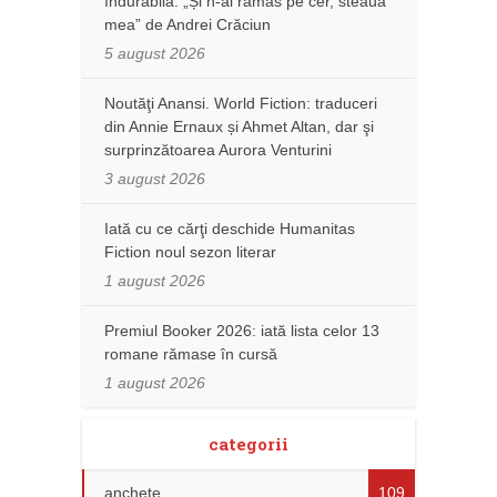
îndurabilă: „Și n-ai rămas pe cer, steaua
mea” de Andrei Crăciun
5 august 2026
Noutăţi Anansi. World Fiction: traduceri
din Annie Ernaux și Ahmet Altan, dar şi
surprinzătoarea Aurora Venturini
3 august 2026
Iată cu ce cărţi deschide Humanitas
Fiction noul sezon literar
1 august 2026
Premiul Booker 2026: iată lista celor 13
romane rămase în cursă
1 august 2026
categorii
anchete
109