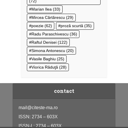
(72)
Marian Ilea
(33)
Mircea Cărtărescu
(29)
poezie
(62)
proză scurtă
(35)
Radu Paraschivescu
(36)
Raftul Denisei
(122)
Simona Antonescu
(20)
Vasile Baghiu
(25)
Viorica Răduţă
(28)
contact
mail@citeste-ma.ro
ISSN: 2734 – 603X
ISSN-L: 2734 – 603X