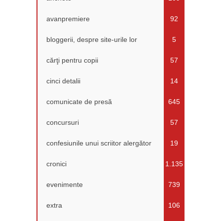
avanpremiere
92
bloggerii, despre site-urile lor
5
cărţi pentru copii
57
cinci detalii
14
comunicate de presă
645
concursuri
57
confesiunile unui scriitor alergător
19
cronici
1.135
evenimente
739
extra
106