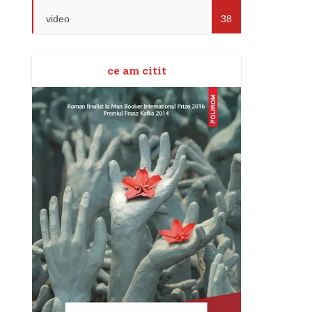
video
38
ce am citit