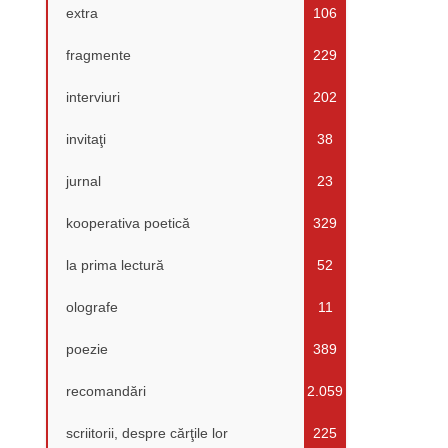
extra
106
fragmente
229
interviuri
202
invitaţi
38
jurnal
23
kooperativa poetică
329
la prima lectură
52
olografe
11
poezie
389
recomandări
2.059
scriitorii, despre cărţile lor
225