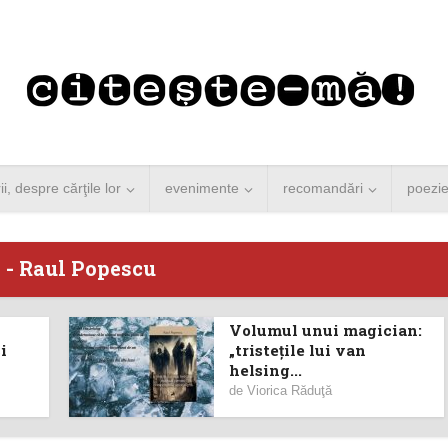
rii, despre cărţile lor
evenimente
recomandări
poezi
 - Raul Popescu
Volumul unui magician:
 Merkel vine la
Concurs de reportaj
i
„tristeţile lui van
helsing...
ști. Lansare de
literar pentru noile
de
Viorica Răduţă
carte şi...
generații...
 minute de citire
3 minute de citire