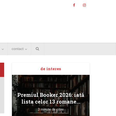
e
contact
de interes
Angela
Premiul Booker 2026: iată
Bucur
lista celor 13 romane...
3 minute de citire