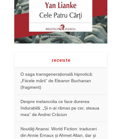
recente
O saga transgenerațională hipnotică:
„Fiicele mării” de Eleanor Buchanan
(fragment)
Despre melancolia ce face durerea
îndurabilă: „Și n-ai rămas pe cer, steaua
mea” de Andrei Crăciun
Noutăţi Anansi. World Fiction: traduceri
din Annie Ernaux și Ahmet Altan, dar şi