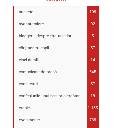
anchete
109
avanpremiere
92
bloggerii, despre site-urile lor
5
cărţi pentru copii
57
cinci detalii
14
comunicate de presă
645
concursuri
57
confesiunile unui scriitor alergător
19
cronici
1.135
evenimente
739