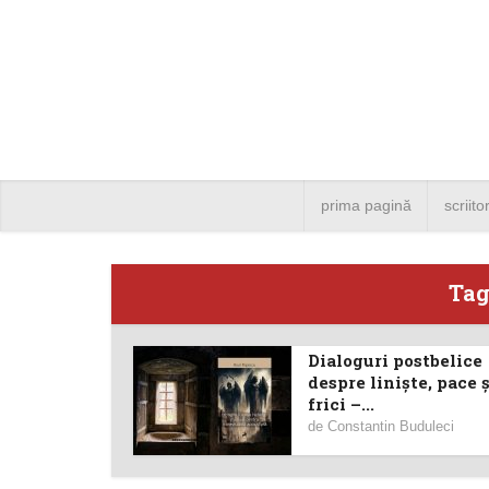
prima pagină
scriito
Tag
Dialoguri postbelice
Angela
despre liniște, pace ș
frici –...
Bucure
de
Constantin Buduleci
4