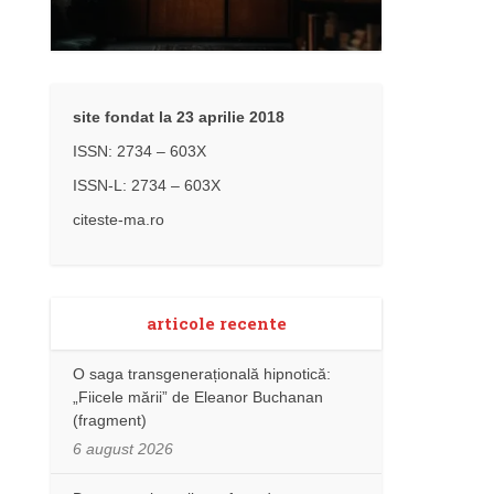
site fondat la 23 aprilie 2018
ISSN: 2734 – 603X
ISSN-L: 2734 – 603X
citeste-ma.ro
articole recente
O saga transgenerațională hipnotică:
„Fiicele mării” de Eleanor Buchanan
(fragment)
6 august 2026