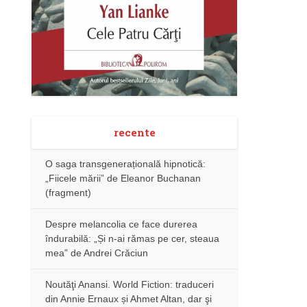
recente
O saga transgenerațională hipnotică:
„Fiicele mării” de Eleanor Buchanan
(fragment)
Despre melancolia ce face durerea
îndurabilă: „Și n-ai rămas pe cer, steaua
mea” de Andrei Crăciun
Noutăţi Anansi. World Fiction: traduceri
din Annie Ernaux și Ahmet Altan, dar şi