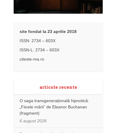
site fondat la 23 aprilie 2018
ISSN: 2734 – 603X
ISSN-L: 2734 – 603X
citeste-ma.ro
articole recente
O saga transgenerațională hipnotică:
„Fiicele mării” de Eleanor Buchanan
(fragment)
6 august 2026