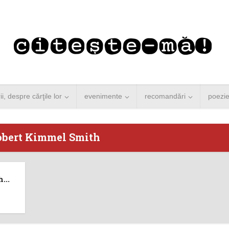
rii, despre cărţile lor
evenimente
recomandări
poezi
obert Kimmel Smith
 Merkel vine la
Concurs de reportaj
...
ști. Lansare de
literar pentru noile
carte şi...
generații...
 minute de citire
3 minute de citire