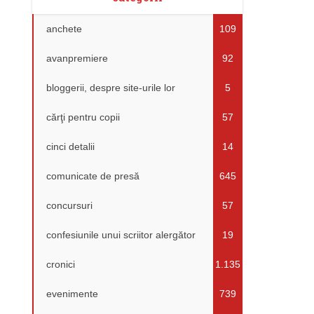
anchete
109
avanpremiere
92
bloggerii, despre site-urile lor
5
cărţi pentru copii
57
cinci detalii
14
comunicate de presă
645
concursuri
57
confesiunile unui scriitor alergător
19
cronici
1.135
evenimente
739