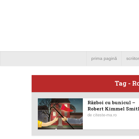
prima pagină
scriito
Tag - R
Război cu bunicul –
Angela
Robert Kimmel Smith
de
citeste-ma.ro
Bucure
4