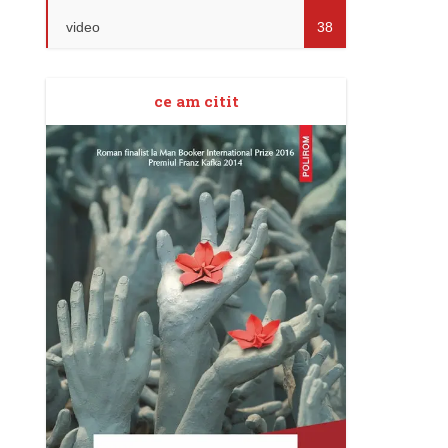
video
38
ce am citit