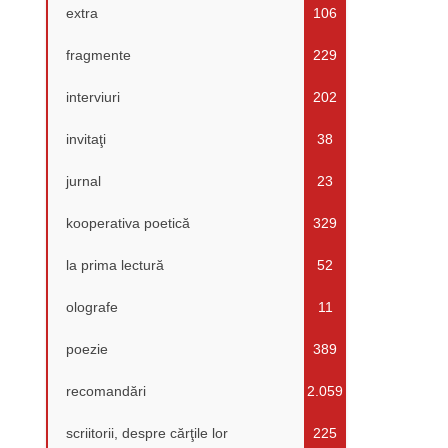
extra
106
fragmente
229
interviuri
202
invitaţi
38
jurnal
23
kooperativa poetică
329
la prima lectură
52
olografe
11
poezie
389
recomandări
2.059
scriitorii, despre cărţile lor
225