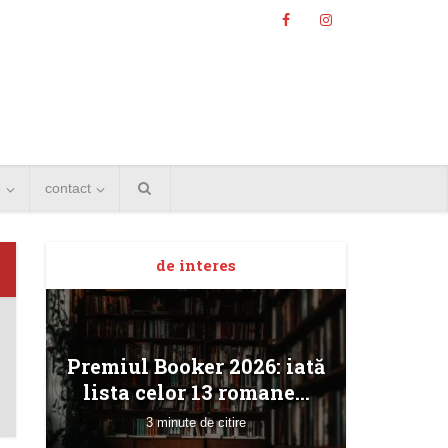
e
contact
de interes
Angela
Premiul Booker 2026: iată
Bucur
lista celor 13 romane...
3 minute de citire