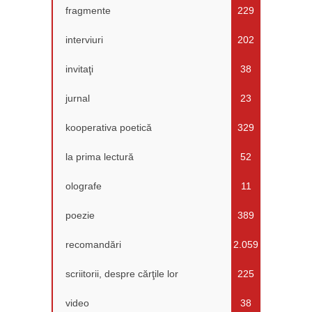
fragmente
229
interviuri
202
invitaţi
38
jurnal
23
kooperativa poetică
329
la prima lectură
52
olografe
11
poezie
389
recomandări
2.059
scriitorii, despre cărţile lor
225
video
38