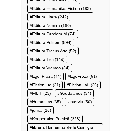
Editura Humanitas
(230)
Editura Humanitas Fiction
(193)
Editura Litera
(242)
Editura Nemira
(160)
Editura Pandora M
(74)
Editura Polirom
(594)
Editura Tracus Arte
(52)
Editura Trei
(149)
Editura Vremea
(34)
Ego. Proză
(44)
EgoProză
(51)
Fiction Ltd
(21)
Fiction Ltd.
(26)
FILIT
(23)
Gaudeamus
(34)
Humanitas
(35)
interviu
(50)
jurnal
(26)
Kooperativa Poetică
(223)
librăria Humanitas de la Cișmigiu