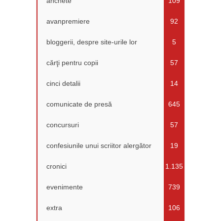
anchete
109
avanpremiere
92
bloggerii, despre site-urile lor
5
cărţi pentru copii
57
cinci detalii
14
comunicate de presă
645
concursuri
57
confesiunile unui scriitor alergător
19
cronici
1.135
evenimente
739
extra
106