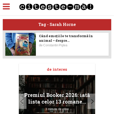
Tag - Sarah Horne
Când emoţiile te transformă în
animal – despre...
de
Constantin Piştea
de interes
taj
Ang
Premiul Booker 2026: iată
ile
Buc
lista celor 13 romane...
3 minute de citire