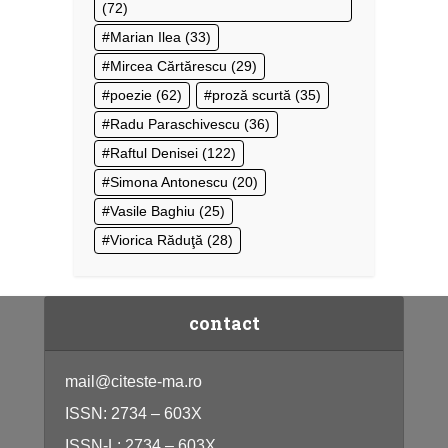
(72)
Marian Ilea
(33)
Mircea Cărtărescu
(29)
poezie
(62)
proză scurtă
(35)
Radu Paraschivescu
(36)
Raftul Denisei
(122)
Simona Antonescu
(20)
Vasile Baghiu
(25)
Viorica Răduţă
(28)
contact
mail@citeste-ma.ro
ISSN: 2734 – 603X
ISSN-L: 2734 – 603X