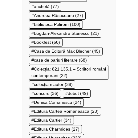
anchetă
(77)
Andreea Răsuceanu
(27)
Biblioteca Polirom
(100)
Bogdan-Alexandru Stănescu
(21)
Bookfest
(60)
Casa de Editură Max Blecher
(45)
casa de pariuri literare
(68)
Colecţia: 821.135.1 – Scriitori români
contemporani
(22)
colecţia n’autor
(38)
concurs
(36)
debut
(49)
Denisa Comănescu
(24)
Editura Cartea Românească
(23)
Editura Cartier
(34)
Editura Charmides
(27)