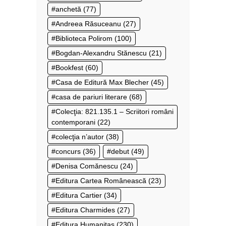
anchetă
(77)
Andreea Răsuceanu
(27)
Biblioteca Polirom
(100)
Bogdan-Alexandru Stănescu
(21)
Bookfest
(60)
Casa de Editură Max Blecher
(45)
casa de pariuri literare
(68)
Colecţia: 821.135.1 – Scriitori români
contemporani
(22)
colecţia n’autor
(38)
concurs
(36)
debut
(49)
Denisa Comănescu
(24)
Editura Cartea Românească
(23)
Editura Cartier
(34)
Editura Charmides
(27)
Editura Humanitas
(230)