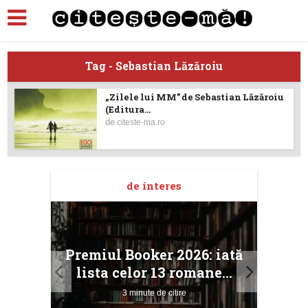
Tag - Sebastian Lăzăroiu
„Zilele lui MM” de Sebastian Lăzăroiu
(Editura...
de
citeste-ma.ro
de interes
taj
Ang
Premiul Booker 2026: iată
ile
Buc
lista celor 13 romane...
3 minute de citire