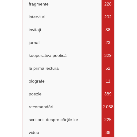
fragmente
228
interviuri
202
invitaţi
38
jurnal
23
kooperativa poetică
329
la prima lectură
52
olografe
11
poezie
389
recomandări
2.058
scriitorii, despre cărţile lor
225
video
38