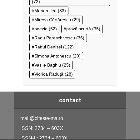
(72)
Marian Ilea
(33)
Mircea Cărtărescu
(29)
poezie
(62)
proză scurtă
(35)
Radu Paraschivescu
(36)
Raftul Denisei
(122)
Simona Antonescu
(20)
Vasile Baghiu
(25)
Viorica Răduţă
(28)
contact
mail@citeste-ma.ro
ISSN: 2734 – 603X
ISSN-L: 2734 – 603X