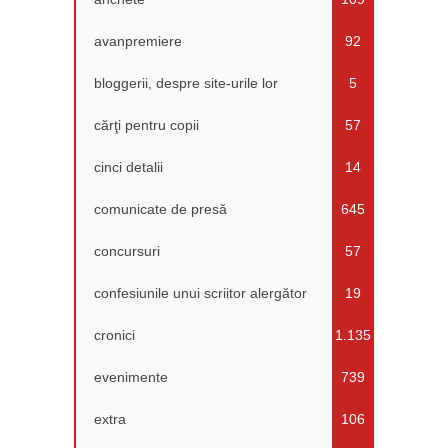
avanpremiere
92
bloggerii, despre site-urile lor
5
cărţi pentru copii
57
cinci detalii
14
comunicate de presă
645
concursuri
57
confesiunile unui scriitor alergător
19
cronici
1.135
evenimente
739
extra
106