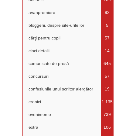
avanpremiere
92
bloggerii, despre site-urile lor
5
cărţi pentru copii
57
cinci detalii
14
comunicate de presă
645
concursuri
57
confesiunile unui scriitor alergător
19
cronici
1.135
evenimente
739
extra
106