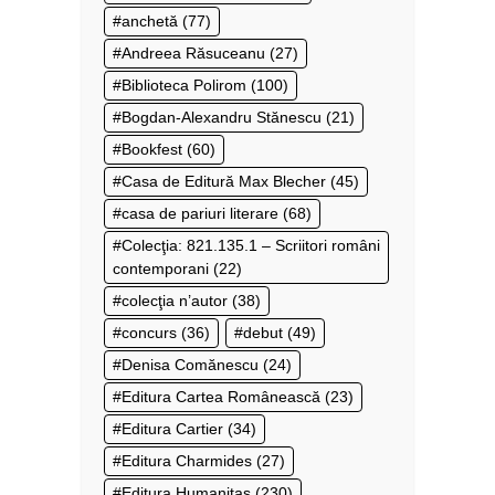
anchetă
(77)
Andreea Răsuceanu
(27)
Biblioteca Polirom
(100)
Bogdan-Alexandru Stănescu
(21)
Bookfest
(60)
Casa de Editură Max Blecher
(45)
casa de pariuri literare
(68)
Colecţia: 821.135.1 – Scriitori români
contemporani
(22)
colecţia n’autor
(38)
concurs
(36)
debut
(49)
Denisa Comănescu
(24)
Editura Cartea Românească
(23)
Editura Cartier
(34)
Editura Charmides
(27)
Editura Humanitas
(230)