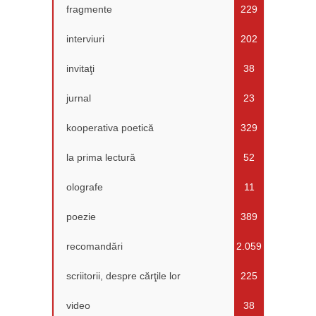
fragmente
229
interviuri
202
invitaţi
38
jurnal
23
kooperativa poetică
329
la prima lectură
52
olografe
11
poezie
389
recomandări
2.059
scriitorii, despre cărţile lor
225
video
38