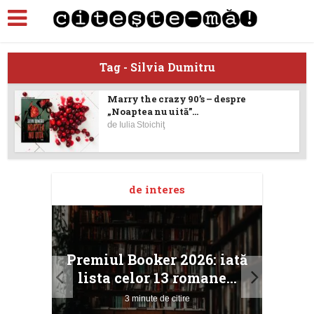
Tag - Silvia Dumitru
Marry the crazy 90’s – despre
„Noaptea nu uită”...
de
Iulia Stoichiţ
de interes
taj
Ang
Premiul Booker 2026: iată
ile
Buc
lista celor 13 romane...
3 minute de citire