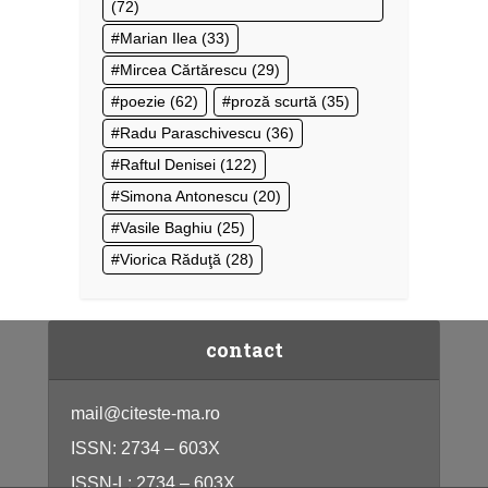
(72)
Marian Ilea
(33)
Mircea Cărtărescu
(29)
poezie
(62)
proză scurtă
(35)
Radu Paraschivescu
(36)
Raftul Denisei
(122)
Simona Antonescu
(20)
Vasile Baghiu
(25)
Viorica Răduţă
(28)
contact
mail@citeste-ma.ro
ISSN: 2734 – 603X
ISSN-L: 2734 – 603X