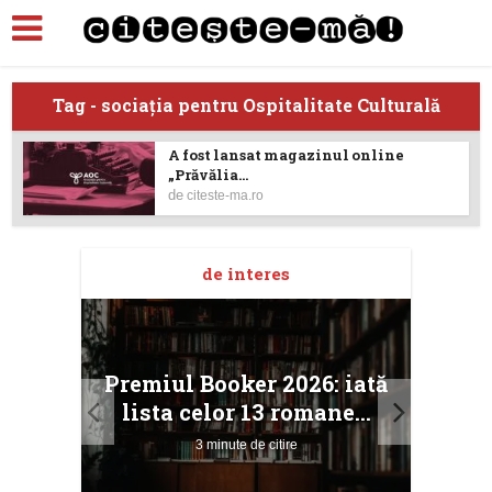
Tag - sociația pentru Ospitalitate Culturală
A fost lansat magazinul online
„Prăvălia...
de
citeste-ma.ro
de interes
taj
Ang
Premiul Booker 2026: iată
ile
Buc
lista celor 13 romane...
3 minute de citire