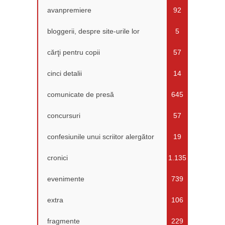
avanpremiere
92
bloggerii, despre site-urile lor
5
cărţi pentru copii
57
cinci detalii
14
comunicate de presă
645
concursuri
57
confesiunile unui scriitor alergător
19
cronici
1.135
evenimente
739
extra
106
fragmente
229