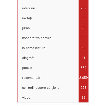
interviuri
202
invitaţi
38
jurnal
23
kooperativa poetică
329
la prima lectură
52
olografe
11
poezie
389
recomandări
2.059
scriitorii, despre cărţile lor
225
video
38