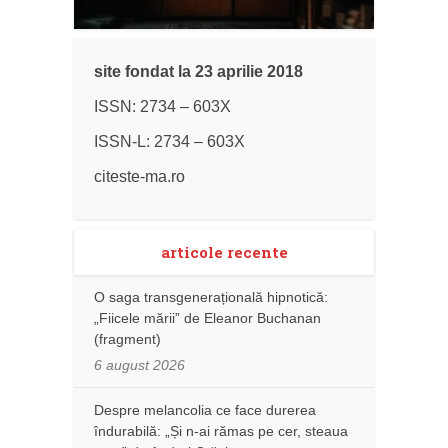
site fondat la 23 aprilie 2018
ISSN: 2734 – 603X
ISSN-L: 2734 – 603X
citeste-ma.ro
articole recente
O saga transgenerațională hipnotică:
„Fiicele mării” de Eleanor Buchanan
(fragment)
6 august 2026
Despre melancolia ce face durerea
îndurabilă: „Și n-ai rămas pe cer, steaua