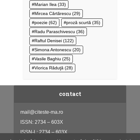
Marian Ilea
(33)
Mircea Cărtărescu
(29)
poezie
(62)
proză scurtă
(35)
Radu Paraschivescu
(36)
Raftul Denisei
(122)
Simona Antonescu
(20)
Vasile Baghiu
(25)
Viorica Răduţă
(28)
contact
mail@citeste-ma.ro
ISSN: 2734 – 603X
ISSN-L: 2734 – 603X