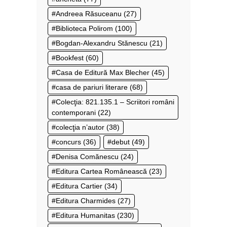
Andreea Răsuceanu
(27)
Biblioteca Polirom
(100)
Bogdan-Alexandru Stănescu
(21)
Bookfest
(60)
Casa de Editură Max Blecher
(45)
casa de pariuri literare
(68)
Colecţia: 821.135.1 – Scriitori români
contemporani
(22)
colecţia n’autor
(38)
concurs
(36)
debut
(49)
Denisa Comănescu
(24)
Editura Cartea Românească
(23)
Editura Cartier
(34)
Editura Charmides
(27)
Editura Humanitas
(230)