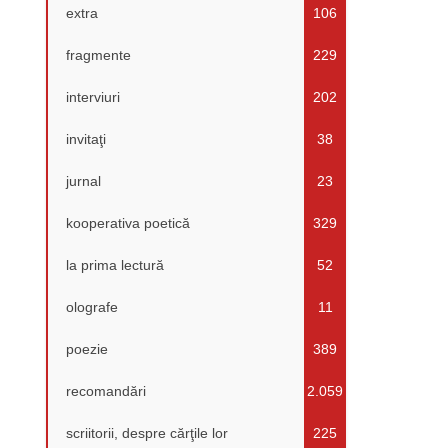
extra
106
fragmente
229
interviuri
202
invitaţi
38
jurnal
23
kooperativa poetică
329
la prima lectură
52
olografe
11
poezie
389
recomandări
2.059
scriitorii, despre cărţile lor
225