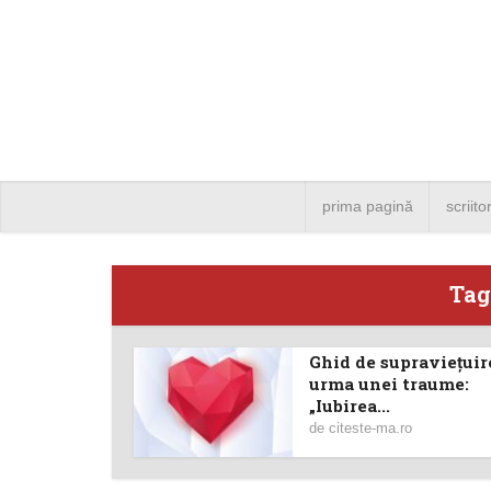
prima pagină
scriito
Tag
Ghid de supravieţuir
Angela
urma unei traume:
„Iubirea...
Bucure
de
citeste-ma.ro
4