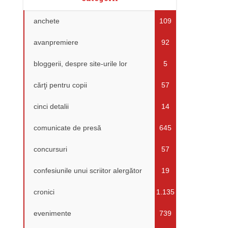
anchete
109
avanpremiere
92
bloggerii, despre site-urile lor
5
cărţi pentru copii
57
cinci detalii
14
comunicate de presă
645
concursuri
57
confesiunile unui scriitor alergător
19
cronici
1.135
evenimente
739