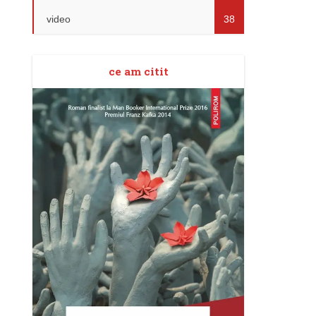
video
38
ce am citit