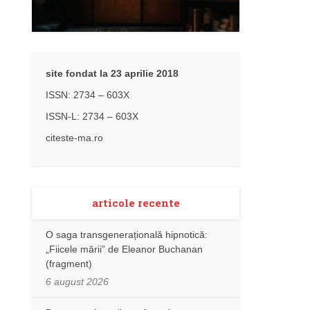
site fondat la 23 aprilie 2018
ISSN: 2734 – 603X
ISSN-L: 2734 – 603X
citeste-ma.ro
articole recente
O saga transgenerațională hipnotică:
„Fiicele mării” de Eleanor Buchanan
(fragment)
6 august 2026