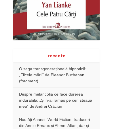
recente
O saga transgenerațională hipnotică:
„Fiicele mării” de Eleanor Buchanan
(fragment)
Despre melancolia ce face durerea
îndurabilă: „Și n-ai rămas pe cer, steaua
mea” de Andrei Crăciun
Noutăţi Anansi. World Fiction: traduceri
din Annie Ernaux și Ahmet Altan, dar şi