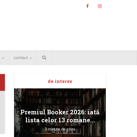
e
contact
Angela
de interes
Bucur
Premiul Booker 2026: iată
lista celor 13 romane...
3 minute de citire