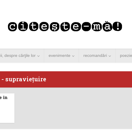
rii, despre cărţile lor
evenimente
recomandări
poezi
 - supravieţuire
e în
 Merkel vine la
Concurs de reportaj
ști. Lansare de
literar pentru noile
carte şi...
generații...
 minute de citire
3 minute de citire