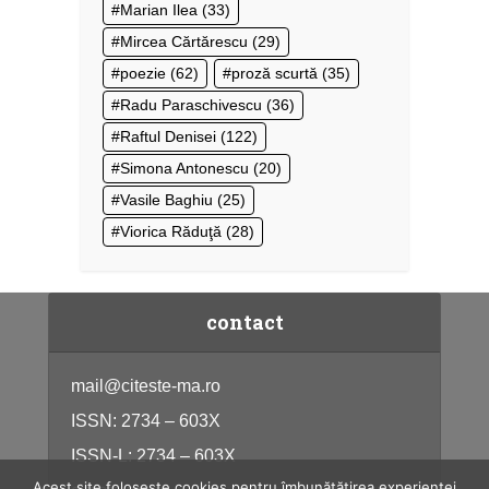
Marian Ilea
(33)
Mircea Cărtărescu
(29)
poezie
(62)
proză scurtă
(35)
Radu Paraschivescu
(36)
Raftul Denisei
(122)
Simona Antonescu
(20)
Vasile Baghiu
(25)
Viorica Răduţă
(28)
contact
mail@citeste-ma.ro
ISSN: 2734 – 603X
ISSN-L: 2734 – 603X
Acest site folosește cookies pentru îmbunătățirea experienței