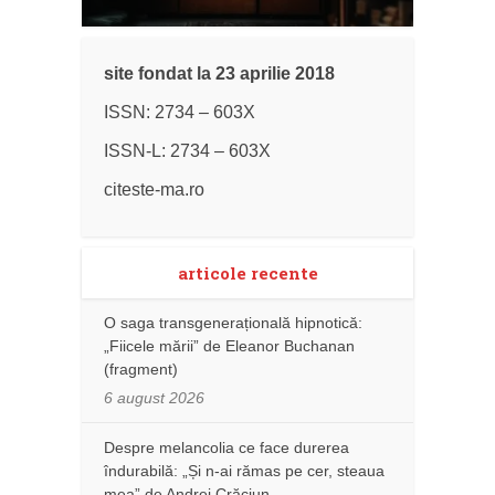
site fondat la 23 aprilie 2018
ISSN: 2734 – 603X
ISSN-L: 2734 – 603X
citeste-ma.ro
articole recente
O saga transgenerațională hipnotică:
„Fiicele mării” de Eleanor Buchanan
(fragment)
6 august 2026
Despre melancolia ce face durerea
îndurabilă: „Și n-ai rămas pe cer, steaua
mea” de Andrei Crăciun