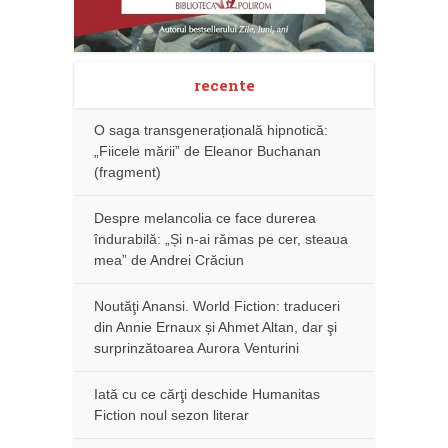
recente
O saga transgenerațională hipnotică:
„Fiicele mării” de Eleanor Buchanan
(fragment)
Despre melancolia ce face durerea
îndurabilă: „Și n-ai rămas pe cer, steaua
mea” de Andrei Crăciun
Noutăţi Anansi. World Fiction: traduceri
din Annie Ernaux și Ahmet Altan, dar şi
surprinzătoarea Aurora Venturini
Iată cu ce cărţi deschide Humanitas
Fiction noul sezon literar