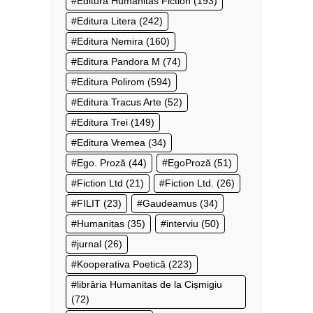
Editura Humanitas Fiction
(193)
Editura Litera
(242)
Editura Nemira
(160)
Editura Pandora M
(74)
Editura Polirom
(594)
Editura Tracus Arte
(52)
Editura Trei
(149)
Editura Vremea
(34)
Ego. Proză
(44)
EgoProză
(51)
Fiction Ltd
(21)
Fiction Ltd.
(26)
FILIT
(23)
Gaudeamus
(34)
Humanitas
(35)
interviu
(50)
jurnal
(26)
Kooperativa Poetică
(223)
librăria Humanitas de la Cișmigiu
(72)