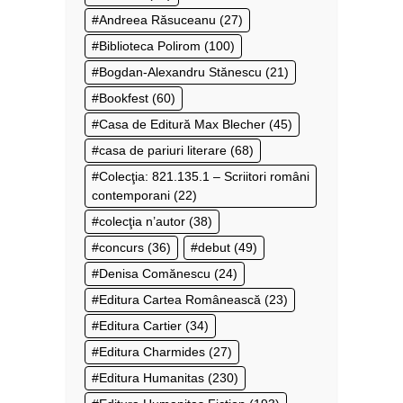
Andreea Răsuceanu
(27)
Biblioteca Polirom
(100)
Bogdan-Alexandru Stănescu
(21)
Bookfest
(60)
Casa de Editură Max Blecher
(45)
casa de pariuri literare
(68)
Colecţia: 821.135.1 – Scriitori români
contemporani
(22)
colecţia n’autor
(38)
concurs
(36)
debut
(49)
Denisa Comănescu
(24)
Editura Cartea Românească
(23)
Editura Cartier
(34)
Editura Charmides
(27)
Editura Humanitas
(230)