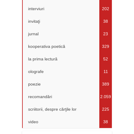
interviuri
202
invitaţi
38
jurnal
23
kooperativa poetică
329
la prima lectură
52
olografe
11
poezie
389
recomandări
2.059
scriitorii, despre cărţile lor
225
video
38