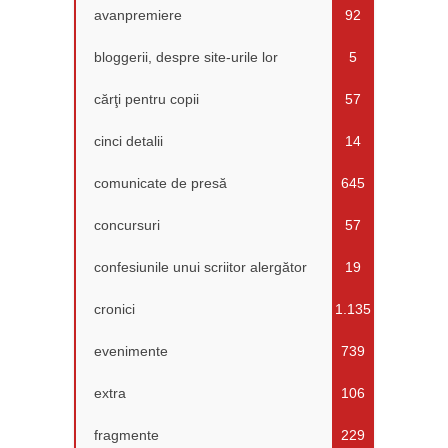
avanpremiere
92
bloggerii, despre site-urile lor
5
cărţi pentru copii
57
cinci detalii
14
comunicate de presă
645
concursuri
57
confesiunile unui scriitor alergător
19
cronici
1.135
evenimente
739
extra
106
fragmente
229