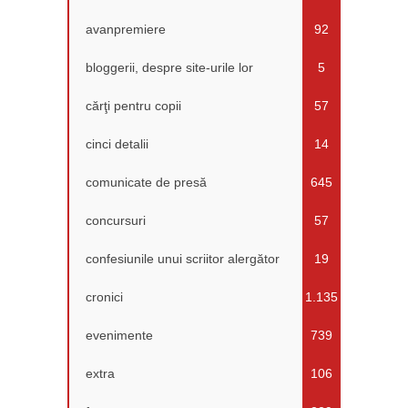
avanpremiere
92
bloggerii, despre site-urile lor
5
cărţi pentru copii
57
cinci detalii
14
comunicate de presă
645
concursuri
57
confesiunile unui scriitor alergător
19
cronici
1.135
evenimente
739
extra
106