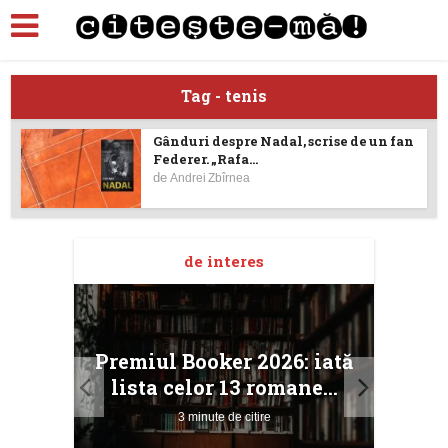
Tag - tenis
Gânduri despre Nadal, scrise de un fan
Federer. „Rafa...
de
Andrei Zbîrnea
de interes
taj
Ang
Premiul Booker 2026: iată
ile
Buc
lista celor 13 romane...
3 minute de citire