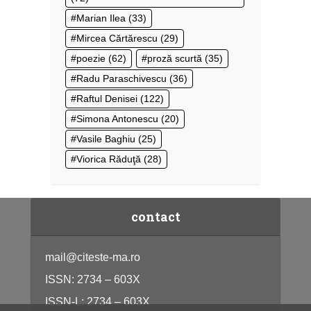
Marian Ilea
(33)
Mircea Cărtărescu
(29)
poezie
(62)
proză scurtă
(35)
Radu Paraschivescu
(36)
Raftul Denisei
(122)
Simona Antonescu
(20)
Vasile Baghiu
(25)
Viorica Răduţă
(28)
contact
mail@citeste-ma.ro
ISSN: 2734 – 603X
ISSN-L: 2734 – 603X