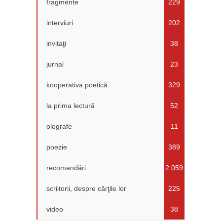
fragmente
229
interviuri
202
invitaţi
38
jurnal
23
kooperativa poetică
329
la prima lectură
52
olografe
11
poezie
389
recomandări
2.059
scriitorii, despre cărţile lor
225
video
38