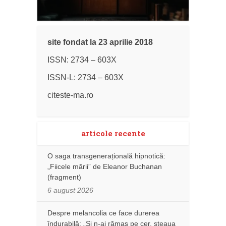
site fondat la 23 aprilie 2018
ISSN: 2734 – 603X
ISSN-L: 2734 – 603X
citeste-ma.ro
articole recente
O saga transgenerațională hipnotică:
„Fiicele mării” de Eleanor Buchanan
(fragment)
6 august 2026
Despre melancolia ce face durerea
îndurabilă: „Și n-ai rămas pe cer, steaua