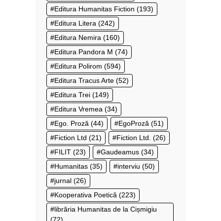
Editura Humanitas Fiction
(193)
Editura Litera
(242)
Editura Nemira
(160)
Editura Pandora M
(74)
Editura Polirom
(594)
Editura Tracus Arte
(52)
Editura Trei
(149)
Editura Vremea
(34)
Ego. Proză
(44)
EgoProză
(51)
Fiction Ltd
(21)
Fiction Ltd.
(26)
FILIT
(23)
Gaudeamus
(34)
Humanitas
(35)
interviu
(50)
jurnal
(26)
Kooperativa Poetică
(223)
librăria Humanitas de la Cișmigiu
(72)