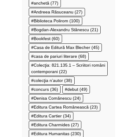
anchetă
(77)
Andreea Răsuceanu
(27)
Biblioteca Polirom
(100)
Bogdan-Alexandru Stănescu
(21)
Bookfest
(60)
Casa de Editură Max Blecher
(45)
casa de pariuri literare
(68)
Colecţia: 821.135.1 – Scriitori români
contemporani
(22)
colecţia n’autor
(38)
concurs
(36)
debut
(49)
Denisa Comănescu
(24)
Editura Cartea Românească
(23)
Editura Cartier
(34)
Editura Charmides
(27)
Editura Humanitas
(230)