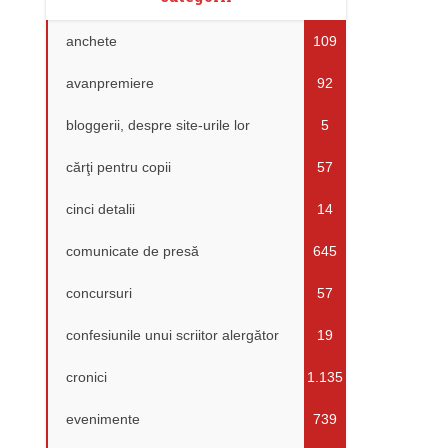
anchete
109
avanpremiere
92
bloggerii, despre site-urile lor
5
cărţi pentru copii
57
cinci detalii
14
comunicate de presă
645
concursuri
57
confesiunile unui scriitor alergător
19
cronici
1.135
evenimente
739