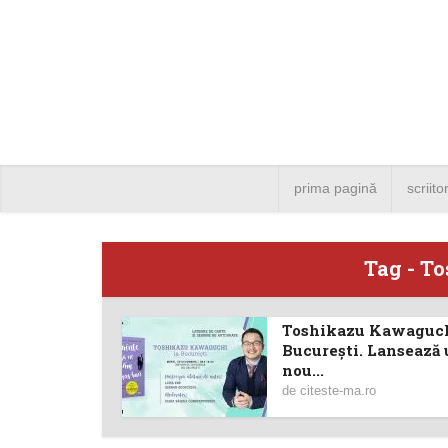
prima pagină
scriito
Tag - T
Toshikazu Kawaguch
Angela
București. Lansează
nou...
Bucure
de
citeste-ma.ro
4