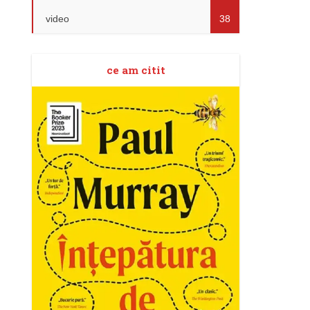
video
38
ce am citit