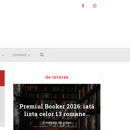
e
contact
Angela
de interes
Bucur
Premiul Booker 2026: iată
lista celor 13 romane...
3 minute de citire