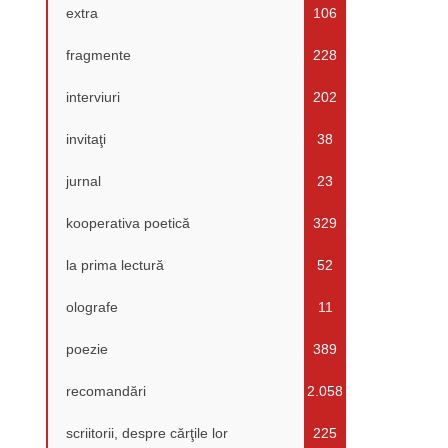
extra
106
fragmente
228
interviuri
202
invitaţi
38
jurnal
23
kooperativa poetică
329
la prima lectură
52
olografe
11
poezie
389
recomandări
2.058
scriitorii, despre cărţile lor
225