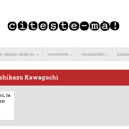
rii, despre cărţile lor
evenimente
recomandări
poezi
oshikazu Kawaguchi
i, la
 Merkel vine la
Concurs de reportaj
 un
ști. Lansare de
literar pentru noile
carte şi...
generații...
 minute de citire
3 minute de citire